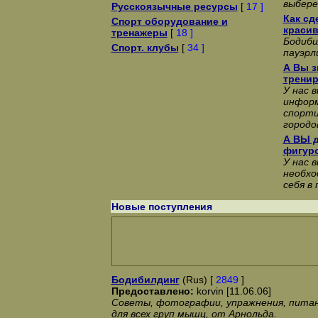
выбере
Русскоязычные ресурсы
[
17 ]
Как сд
Спорт оборудование и
красив
тренажеры
[
18 ]
Бодиби
Спорт. клубы
[
34 ]
пауэрл
А Вы з
трени
У нас 
информ
спорти
городо
А ВЫ 
фигур
У нас 
необхо
себя в
Новые поступления
Бодибилдинг
(Rus) [
2849
]
Предоставлено:
korvin [11.06.06]
Советы, фотографии, упражнения, питан
для всех груп мышц, от Арнольда.