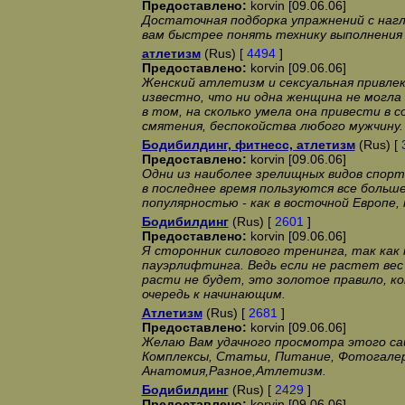
Предоставлено:
korvin [09.06.06]
Достаточная подборка упражнений с наг
вам быстрее понять технику выполнения 
атлетизм
(Rus) [
4494
]
Предоставлено:
korvin [09.06.06]
Женский атлетизм и сексуальная привле
известно, что ни одна женщина не могла
в том, на сколько умела она привести в 
смятения, беспокойства любого мужчину.
Бодибилдинг, фитнесс, атлетизм
(Rus) [
Предоставлено:
korvin [09.06.06]
Одни из наиболее зрелищных видов спорт
в последнее время пользуются все больш
популярностью - как в восточной Европе, 
Бодибилдинг
(Rus) [
2601
]
Предоставлено:
korvin [09.06.06]
Я сторонник силового тренинга, так как 
пауэрлифтинга. Ведь если не растет вес 
расти не будет, это золотое правило, к
очередь к начинающим.
Атлетизм
(Rus) [
2681
]
Предоставлено:
korvin [09.06.06]
Желаю Вам удачного просмотра этого са
Комплексы, Статьи, Питание, Фотогалер
Анатомия,Разное,Атлетизм.
Бодибилдинг
(Rus) [
2429
]
Предоставлено:
korvin [09.06.06]