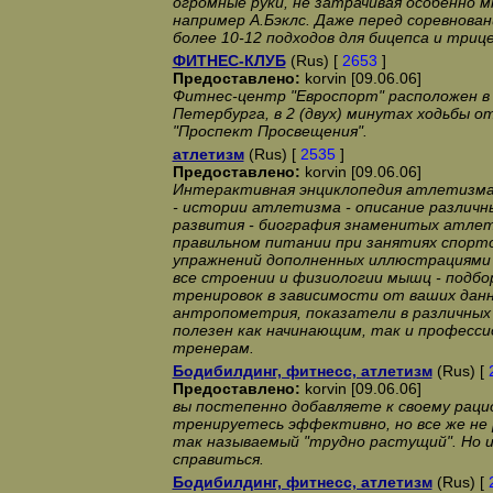
огромные руки, не затрачивая особенно м
например А.Бэклс. Даже перед соревнова
более 10-12 подходов для бицепса и трице
ФИТНЕС-КЛУБ
(Rus) [
2653
]
Предоставлено:
korvin [09.06.06]
Фитнес-центр "Евроспорт" расположен в
Петербурга, в 2 (двух) минутах ходьбы 
"Проспект Просвещения".
атлетизм
(Rus) [
2535
]
Предоставлено:
korvin [09.06.06]
Интерактивная энциклопедия атлетизма 
- истории атлетизма - описание различн
развития - биография знаменитых атлет
правильном питании при занятиях спорто
упражнений дополненных иллюстрациями 
все строении и физиологии мышц - подбо
тренировок в зависимости от ваших данны
антропометрия, показатели в различных
полезен как начинающим, так и професс
тренерам.
Бодибилдинг, фитнесс, атлетизм
(Rus) [
Предоставлено:
korvin [09.06.06]
вы постепенно добавляете к своему раци
тренируетесь эффективно, но все же не 
так называемый "трудно растущий". Но 
справиться.
Бодибилдинг, фитнесс, атлетизм
(Rus) [