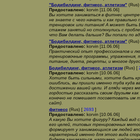
"Бодибилдинг, фитнесс, атлетизм"
(Rus)
Предоставлено:
korvin [11.06.06]
Вы хотите заниматься в фитнес центре 
не знаете с чего начать и как правильн
тренировок или питания! А может быть 
стажем занятий но столкнулись с пробле
что Вам делать дальше? Вы попали по ад
"Бодибилдинг, фитнесс, атлетизм"
(Rus)
Предоставлено:
korvin [11.06.06]
Практический опыт профессионалов и лю
тренировочные программы, упражнения, 
питание, диета, рецепты, и многое друг
Бодибилдинг, фитнесс, атлетизм
(Rus) [
Предоставлено:
korvin [10.06.06]
Хотите быть сильными, хотите быть кр
ошиблись, вы пришли именно туда куда ва
достижении вашей цели. И гляди через м
гордостью рассказать своим друзьям как 
конечно не помешает посоветовать им т
сайт).
фитнесс
(Rus) [
2693
]
Предоставлено:
korvin [10.06.06]
А какую Вы хотите фигуру? Каждый вид с
его целей, типовых тренировочных метод
формирует у занимающихся им людей впо
характерный именно для этого вида спор
будете заниматься, например, шейпинго