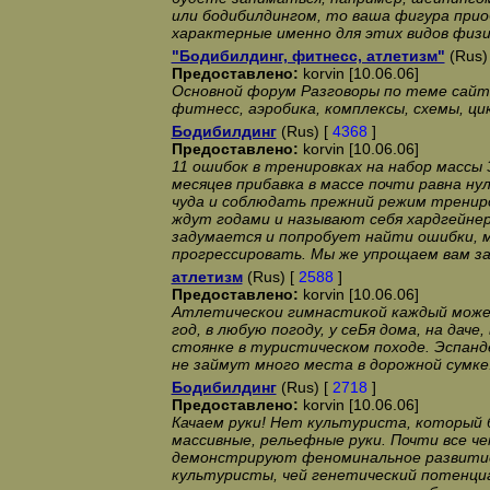
или бодибилдингом, то ваша фигура при
характерные именно для этих видов физ
"Бодибилдинг, фитнесс, атлетизм"
(Rus)
Предоставлено:
korvin [10.06.06]
Основной форум Разговоры по теме сайта
фитнесс, аэробика, комплексы, схемы, цик
Бодибилдинг
(Rus) [
4368
]
Предоставлено:
korvin [10.06.06]
11 ошибок в тренировках на набор массы 
месяцев прибавка в массе почти равна н
чуда и соблюдать прежний режим тренир
ждут годами и называют себя хардгейнер
задумается и попробует найти ошибки,
прогрессировать. Мы же упрощаем вам за
атлетизм
(Rus) [
2588
]
Предоставлено:
korvin [10.06.06]
Атлетическои гимнастикой каждый може
год, в любую погоду, у сеБя дома, на даче, 
стоянке в туристическом походе. Эспанд
не займут много места в дорожной сумке
Бодибилдинг
(Rus) [
2718
]
Предоставлено:
korvin [10.06.06]
Качаем руки! Нет культуриста, который
массивные, рельефные руки. Почти все ч
демонстрируют феноминальное развитие
культуристы, чей генетический потенци