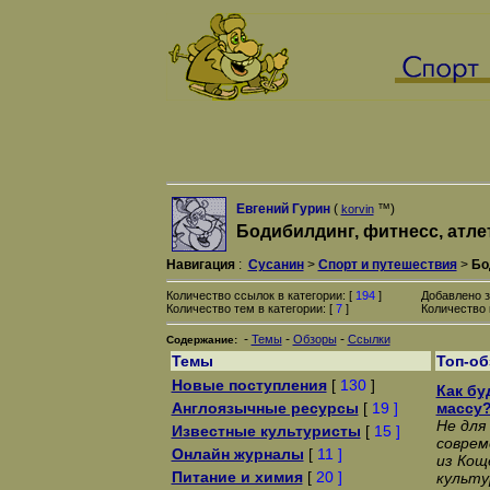
Евгений Гурин
(
™)
korvin
Бодибилдинг, фитнесс, атле
Навигация
:
Сусанин
>
Спорт и путешествия
>
Бо
Количество ссылок в категории: [
194
]
Добавлено з
Количество тем в категории: [
7
]
Количество 
-
-
-
Темы
Обзоры
Ссылки
Содержание:
Темы
Топ-о
Новые поступления
[
130
]
Как б
Англоязычные ресурсы
[
19 ]
массу
Не для
Известные культуристы
[
15 ]
соврем
Онлайн журналы
[
11 ]
из Кощ
Питание и химия
[
20 ]
культу