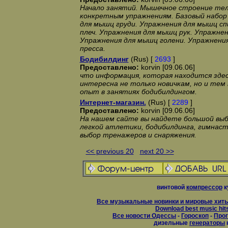
Начало занятий. Мышечное строение тела
конкретным упражнениям. Базовый набор
для мышц груди. Упражнения для мышц с
плеч. Упражнения для мышц рук. Упражнен
Упражнения для мышц голени. Упражнени
пресса.
Бодибилдинг
(Rus) [
2693
]
Предоставлено:
korvin [09.06.06]
что информация, которая находится здес
интересна не только новичкам, но и тем
опыт в занятиях бодибилдингом.
Интернет-магазин.
(Rus) [
2289
]
Предоставлено:
korvin [09.06.06]
На нашем сайте вы найдете большой выб
легкой атлетики, бодибилдинга, гимнас
выбор тренажеров и снаряжения.
<< previous 20
next 20 >>
винтовой
компрессор
к
Все музыкальные новинки и мировые хиты
Download best music hit
Все новости Одессы
-
Гороскоп
-
Прог
дизельные
генераторы