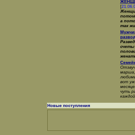
ЖЕНЩИ
[
21.06.
Женщи
потому
а пото
так ж
Мужчи
разво
Разве
счеты 
полови
женат
Семей
Отзвуч
марша,
любимы
вот уж
месяце
чуть р
каждой
Новые поступления