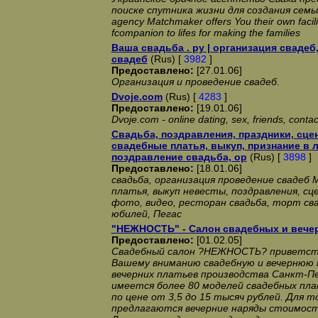
поиске спутника жизни для создания семьи 
agency Matchmaker offers You their own facilit
fcompanion to lifes for making the families
Ваша свадьба . ру | организация свадеб
свадеб
(Rus) [
3982
]
Предоставлено:
[27.01.06]
Организация и проведение свадеб.
Dvoje.com
(Rus) [
4283
]
Предоставлено:
[19.01.06]
Dvoje.com - online dating, sex, friends, contac
Свадьба, поздравления, праздники, сце
свадебные платья, выкуп, признание в 
поздравление свадьба, ор
(Rus) [
3898
]
Предоставлено:
[18.01.06]
свадьба, организация проведение свадеб 
платья, выкуп невесты, поздравления, сц
фото, видео, ресторан свадьба, торт св
юбилей, Пегас
"НЕЖНОСТЬ" - Салон свадебных и вечер
Предоставлено:
[01.02.05]
Свадебный салон ?НЕЖНОСТЬ? приветст
Вашему вниманию свадебную и вечернюю 
вечерних платьев производства Санкт-Пе
имеется более 80 моделей свадебных пла
по цене от 3,5 до 15 тысяч рублей. Для 
предлагаются вечерние наряды стоимость