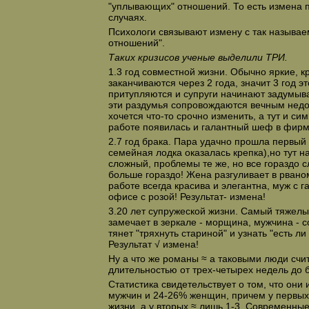
"уплывающих" отношений. То есть измена п
случаях.
Психологи связывают измену с так называ
отношений".
Таких кризисов ученые выделили ТРИ.
1.3 год совместной жизни. Обычно яркие, 
заканчиваются через 2 года, значит 3 год э
притупляются и супруги начинают задумыват
эти раздумья сопровождаются вечным недов
хочется что-то срочно изменить, а тут и с
работе появилась и галантный шеф в фирме
2.7 год брака. Пара удачно прошла первый
семейная лодка оказалась крепка),но тут н
сложный, проблемы те же, но все гораздо с
больше гораздо! Жена разгуливает в рваном
работе всегда красива и элегантна, муж с га
офисе с розой! Результат- измена!
3.20 лет супружеской жизни. Самый тяжел
замечает в зеркале - морщина, мужчина - 
тянет "тряхнуть стариной" и узнать "есть л
Результат √ измена!
Ну а что же романы ≈ а таковыми люди счи
длительностью от трех-четырех недель до 
Статистика свидетельствует о том, что они
мужчин и 24-26% женщин, причем у первых 
жизни, а у вторых ≈ лишь 1-3. Современны