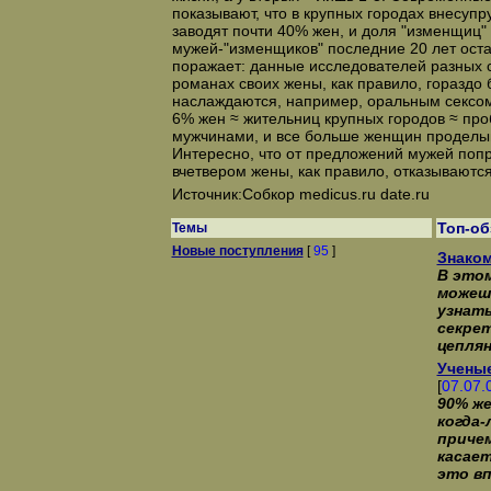
показывают, что в крупных городах внесупр
заводят почти 40% жен, и доля "изменщиц"
мужей-"изменщиков" последние 20 лет остае
поражает: данные исследователей разных с
романах своих жены, как правило, гораздо
наслаждаются, например, оральным сексом,
6% жен ≈ жительниц крупных городов ≈ про
мужчинами, и все больше женщин проделы
Интересно, что от предложений мужей попр
вчетвером жены, как правило, отказываются
Источник:Собкор medicus.ru date.ru
Топ-о
Темы
Новые поступления
[
95
]
Знаком
В этом
можешь
узнать
секре
цеплян
Ученые
[
07.07.
90% ж
когда-
приче
касает
это вп