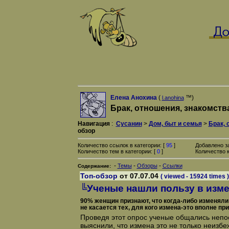
Елена Анохина
(
™)
l.anohina
Брак, отношения, знакомств
Навигация
:
Сусанин
>
Дом, быт и семья
>
Брак, 
обзор
Количество ссылок в категории: [
95
]
Добавлено з
Количество тем в категории: [
0
]
Количество к
-
-
-
Темы
Обзоры
Ссылки
Содержание:
Топ-обзор
от 07.07.04
( viewed - 15924 times )
╚Ученые нашли пользу в изм
90% женщин признают, что когда-либо изменяли 
не касается тех, для кого измена-это вполне п
Проведя этот опрос ученые общались непо
выяснили, что измена это не только неизбе