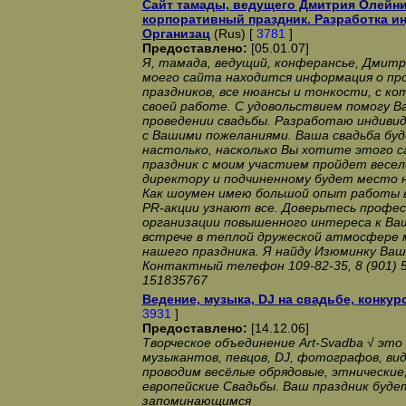
Сайт тамады, ведущего Дмитрия Олейни
корпоративный праздник. Разработка и
Организац
(Rus) [
3781
]
Предоставлено:
[05.01.07]
Я, тамада, ведущий, конферансье, Дмитр
моего сайта находится информация о про
праздников, все нюансы и тонкости, с ко
своей работе. С удовольствием помогу Ва
проведении свадьбы. Разработаю индивид
с Вашими пожеланиями. Ваша свадьба бу
настолько, насколько Вы хотите этого 
праздник с моим участием пройдет весел
директору и подчиненному будет место н
Как шоумен имею большой опыт работы в
PR-акции узнают все. Доверьтесь профес
организации повышенного интереса к Ва
встрече в теплой дружеской атмосфере 
нашего праздника. Я найду Изюминку Ваш
Контактный телефон 109-82-35, 8 (901) 5
151835767
Ведение, музыка, DJ на свадьбе, конку
3931
]
Предоставлено:
[14.12.06]
Творческое объединение Art-Svadba √ это
музыкантов, певцов, DJ, фотографов, ви
проводим весёлые обрядовые, этнические
европейские Свадьбы. Ваш праздник буде
запоминающимся