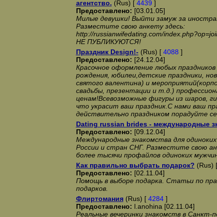
агентство.
(Rus) [
4439
]
Предоставлено:
[03.01.05]
Милые девушки! Выйти замуж за иностра
Разместите свою анкету здесь:
http://russianwifedating.com/index.php?op=
НЕ ПУБЛИКУЮТСЯ!
Праздник Dеsign!-
(Rus) [
4088
]
Предоставлено:
[24.12.04]
Красочное оформление любых праздников
рождения, юбилеи,детские праздники, нов
святого валентина) и мероприятий(корп
свадьбы, презентации и т.д.) профессио
ценам!Всевозможные фигуры из шаров, ги
что украсит ваш праздник.С нами ваш пр
действительно праздником порадуйте се
Dating russian brides - международные 
Предоставлено:
[09.12.04]
Международные знакомства для одиноких
России и стран СНГ. Разместите свою ан
более тысячи профайлов одиноких мужчин
Как правильно выбрать подарок?
(Rus) 
Предоставлено:
[02.11.04]
Помощь в выборе подарка. Статьи по пра
подарков.
Флиртомания
(Rus) [
4284
]
Предоставлено:
l.anohina [02.11.04]
Реальные вечеринки знакомств в Санкт-