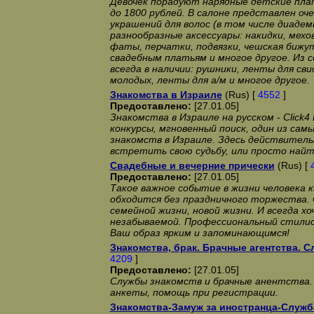
Девочек порадуют нарядные детские пл
до 1800 рублей. В салоне представлен оч
украшений для волос (в том числе диадем
разнообразные аксессуары: накидки, мехо
фаты, перчатки, подвязки, чешская бижут
свадебным платьям и многое другое. Из
всегда в наличии: рушники, ленты для св
молодых, ленты для а/м и многое другое.
Знакомства в Израиле
(Rus) [
4552
]
Предоставлено:
[27.01.05]
Знакомства в Израиле на русском - Click4
конкурсы, мгновенный поиск, один из са
знакомств в Израиле. Здесь действитель
встретить свою судьбу, или просто найт
Свадебные и вечерние прически
(Rus) [
Предоставлено:
[27.01.05]
Такое важное событие в жизни человека к
обходится без праздничного торжества. 
семейной жизни, новой жизни. И всегда хо
незабываемой. Профессиональный стилис
Ваш образ ярким и запоминающимся!
Знакомства, брак. Брачные агентства. 
4209
]
Предоставлено:
[27.01.05]
Службы знакомств и брачные анентства.
анкеты, помощь при регистрации.
Знакомства-Замуж за иностранца-Служб