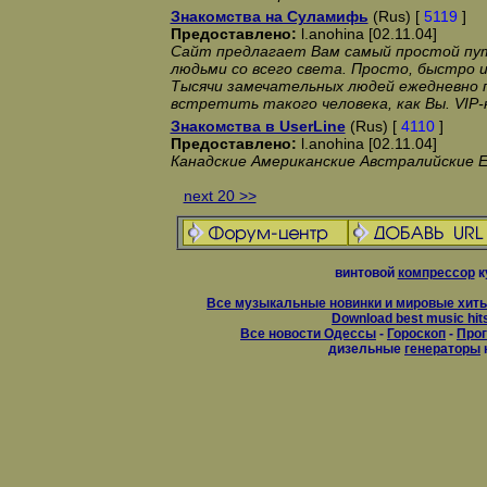
Знакомства на Суламифь
(Rus) [
5119
]
Предоставлено:
l.anohina [02.11.04]
Сайт предлагает Вам самый простой пут
людьми со всего света. Просто, быстро 
Тысячи замечательных людей ежедневно п
встретить такого человека, как Вы. VIP-
Знакомства в UserLine
(Rus) [
4110
]
Предоставлено:
l.anohina [02.11.04]
Канадские Американские Австралийские 
next 20 >>
винтовой
компрессор
к
Все музыкальные новинки и мировые хиты
Download best music hit
Все новости Одессы
-
Гороскоп
-
Прог
дизельные
генераторы