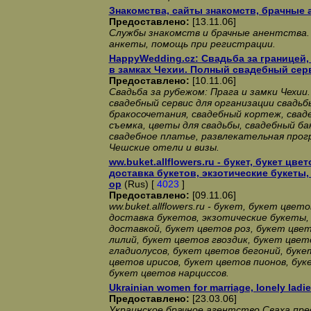
Знакомства, сайты знакомств, брачные а
Предоставлено:
[13.11.06]
Службы знакомств и брачные анентства.
анкеты, помощь при регистрации.
HappyWedding.cz: Свадьба за границей,
в замках Чехии. Полный свадебный сер
Предоставлено:
[10.11.06]
Свадьба за рубежом: Прага и замки Чехии
свадебный сервис для организации свадьб
бракосочетания, свадебный кортеж, свад
съемка, цветы для свадьбы, свадебный б
свадебное платье, развлекательная прог
Чешские отели и визы.
ww.buket.allflowers.ru - букет, букет цве
доставка букетов, экзотические букеты, 
ор
(Rus) [
4023
]
Предоставлено:
[09.11.06]
ww.buket.allflowers.ru - букет, букет цвет
доставка букетов, экзотические букеты, 
доставкой, букет цветов роз, букет цве
лилий, букет цветов гвоздик, букет цвет
гладиолусов, букет цветов бегоний, буке
цветов ирисов, букет цветов пионов, бу
букет цветов нарциссов.
Ukrainian women for marriage, lonely ladi
Предоставлено:
[23.03.06]
Украинское брачное агентство Сваха пре