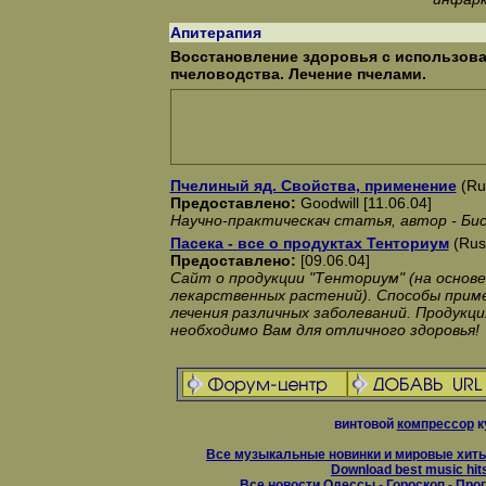
Апитерапия
Восстановление здоровья с использов
пчеловодства. Лечение пчелами.
Пчелиный яд. Свойства, применение
(Ru
Предоставлено:
Goodwill [11.06.04]
Научно-практическач статья, автор - Бис
Пасека - все о продуктах Тенториум
(Rus
Предоставлено:
[09.06.04]
Сайт о продукции "Тенториум" (на основе
лекарственных растений). Способы приме
лечения различных заболеваний. Продукци
необходимо Вам для отличного здоровья!
винтовой
компрессор
к
Все музыкальные новинки и мировые хиты
Download best music hit
Все новости Одессы
-
Гороскоп
-
Прог