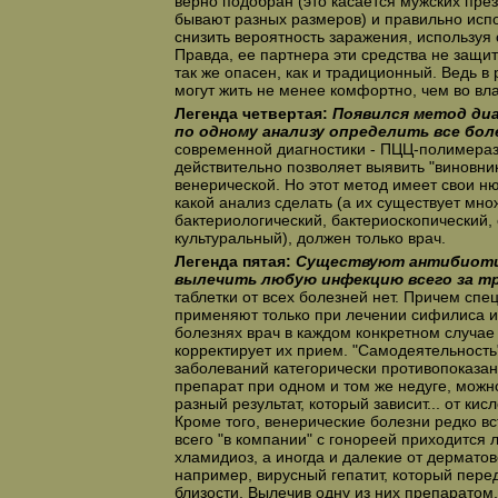
верно подобран (это касается мужских през
бывают разных размеров) и правильно исп
снизить вероятность заражения, используя с
Правда, ее партнера эти средства не защит
так же опасен, как и традиционный. Ведь в
могут жить не менее комфортно, чем во вл
Легенда четвертая:
Появился метод ди
по одному анализу определить все бол
современной диагностики - ПЦЦ-полимераз
действительно позволяет выявить "виновник
венерической. Но этот метод имеет свои н
какой анализ сделать (а их существует мно
бактериологический, бактериоскопический, 
культуральный), должен только врач.
Легенда пятая:
Существуют антибиоти
вылечить любую инфекцию всего за тр
таблетки от всех болезней нет. Причем сп
применяют только при лечении сифилиса и 
болезнях врач в каждом конкретном случа
корректирует их прием. "Самодеятельность
заболеваний категорически противопоказан
препарат при одном и том же недуге, можн
разный результат, который зависит... от ки
Кроме того, венерические болезни редко в
всего "в компании" с гонореей приходится 
хламидиоз, а иногда и далекие от дермато
например, вирусный гепатит, который пере
близости. Вылечив одну из них препарато