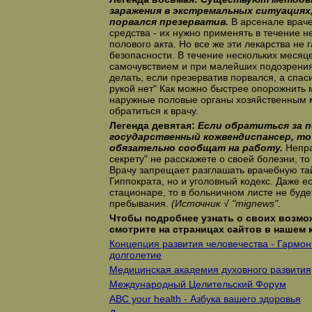
заражения в экстремальных ситуациях,
порвался презерватив.
В арсенале враче
средства - их нужно применять в течение н
полового акта. Но все же эти лекарства не
безопасности. В течение нескольких месяц
самочувствием и при малейших подозрениях
делать, если презерватив порвался, а спас
рукой нет" Как можно быстрее опорожнить 
наружные половые органы хозяйственным 
обратиться к врачу.
Легенда девятая:
Если обратиться за 
государственный кожвендиспансер, то
обязательно сообщат на работу.
Непра
секрету" не расскажете о своей болезни, то 
Врачу запрещает разглашать врачебную тай
Гиппократа, но и уголовный кодекс. Даже е
стационаре, то в больничном листе не буде
пребывания.
(Источник √ "mignews"
.
Чтобы подробнее узнать о своих возмо
смотрите на страницах сайтов в нашем 
Концепция развития человечества - Гармони
долголетие
Медицинская академия духовного развития
Международный Целительский Форум
ABC your health - Азбука вашего здоровья