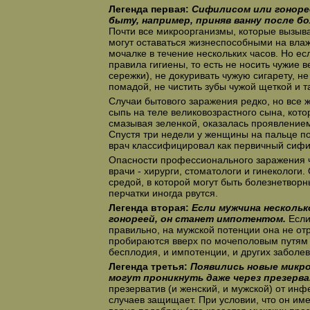
Легенда первая:
Сифилисом или гоноре
быту, например, приняв ванну после б
Почти все микроорганизмы, которые вызыв
могут оставаться жизнеспособными на вла
мочалке в течение нескольких часов. Но е
правила гигиены, то есть не носить чужие в
сережки), не докуривать чужую сигарету, н
помадой, не чистить зубы чужой щеткой и та
Случаи бытового заражения редко, но все 
сыпь на теле великовозрастного сына, кото
смазывая зеленкой, оказалась проявление
Спустя три недели у женщины на пальце по
врач классифицировал как первичный сифи
Опасности профессионального заражения 
врачи - хирурги, стоматологи и гинекологи.
средой, в которой могут быть болезнетвор
перчатки иногда рвутся.
Легенда вторая:
Если мужчина нескольк
гонореей, он станет импотентом.
Если
правильно, на мужской потенции она не отра
пробираются вверх по мочеполовым путям и
бесплодия, и импотенции, и других заболев
Легенда третья:
Появились новые микр
могут проникнуть даже через презерва
презерватив (и женский, и мужской) от инф
случаев защищает. При условии, что он име