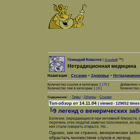
Геннадий Ковалев
(
™)
Goodwill
Нетрадиционная медицина
Навигация
:
Сусанин
>
Здоровье
>
Нетрадиционн
Количество ссылок в категории: [
175
]
Добавлено з
Количество тем в категории: [
19
]
Количество 
-
-
-
Темы
Обзоры
Ссылки
Содержание:
Топ-обзор
от 14.11.04
( viewed - 129652 times 
╚9 легенд о венерических за
Болезни, передающиеся при интимной близости, о
перечень этих недугов заметно пополнился, их нау
них стали говорить открыто. Но...
Однако, как ни странно, венерические заб
обрастать множеством слухов и легенд.