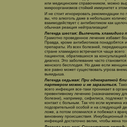
или медицинским справочником, можно выр
микроорганизмов стойкий иммунитет к этом
И не стоит игнорировать рекомендации по 
вы, что алкоголь даже в небольших количес
взаимодействует с антибиотиком как щелоч
обычная реакция нейтрализации!
Легенда шестая:
Вылечить хламидиоз п
Грамотно проведенное лечение избавит бол
Правда, кроме антибиотиков понадобятся
препараты. Из всех болезней, передающих
стране хламидиоз встречается чаще всего:
пациентов, обратившихся за консультацией,
диагноз. Это заболевание часто становится
женского бесплодия. Но даже если женщине
все равно может существовать угроза вне
выкидыша.
Легенда седьмая:
При однократной бли
партнером можно и не заразиться.
Тако
всего инфекция все-таки проникает в орган
превентивному лечению (назначаемому дл
болезни), например, сифилиса, подлежат то
контакт с больным. Так что если мужчина и
подозрительной особой и на следующий де
ложе, а потом опомнился и побежал к врачу
виновнику происшествия. Инкубационный 
инфекций достаточно велик, чтобы жена то
Легенда восьмая:
Существуют методы,