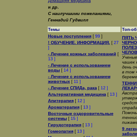
Домашняя медицина
и др.
С наилучшими пожеланиями,
Геннадий Гудвилл
Темы
Топ-о
Новые поступления
[
99
]
ПЯТЬ 
! ОБУЧЕНИЕ. ИНФОРМАЦИЯ.
[
27
ЧЕРНО
]
ПОЛЕЗ
ЧЕЛОВ
- Лечение кожных заболеваний
[
Ученые
13 ]
чашек 
- Лечение с использованием
день о
воды
[
14 ]
в том 
- Лечение с использованием
берем
животных
[
11 ]
ТЕННИ
- Лечение СПИДа, рака
[
12 ]
ЛЕКАР
Австра
Альтернативная медицина
[
13 ]
утвер
Апитерапия
[
12 ]
средст
Ароматерапия
[
13 ]
страда
Помочь
Восточные оздоровительные
теннис
системы
[
15 ]
пижаме
Гирудотерапия
[
13 ]
9 леге
Гомеопатия
[
13 ]
забол