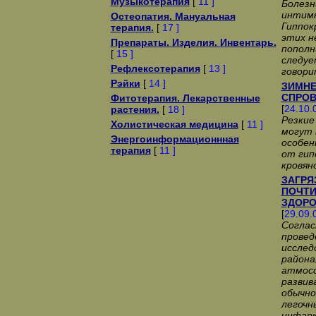
Музыкотерапия
[
11 ]
Болезн
интимн
Остеопатия. Мануальная
Гиппок
терапия.
[
17 ]
этих н
Препараты. Изделия. Инвентарь.
пополн
[
15 ]
следуе
Рефлексотерапия
[
13 ]
говори
Рэйки
[
14 ]
ЗИМНЕ
СПРОВ
Фитотерапия. Лекарственные
[
24.10.
растения.
[
18 ]
Резкие
Холистическая медицина
[
11 ]
могут 
Энергоинформационнная
особен
терапия
[
11 ]
от гип
кровян
ЗАГРЯ
ПОЧТИ
ЗДОРО
[
29.09.
Соглас
провед
исслед
района
атмосф
развив
обычно
легочн
инфарк