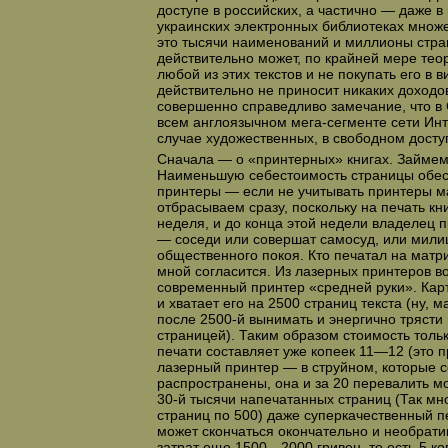
доступе в российских, а частично — даже в
украинских электронных библиотеках множе
это тысячи наименований и миллионы стра
действительно может, по крайней мере тео
любой из этих текстов и не покупать его в в
действительно не приносит никаких доходо
совершенно справедливо замечание, что в 
всем англоязычном мега-сегменте сети Инте
случае художественных, в свободном доступ
Сначала — о «принтерных» книгах. Займем
Наименьшую себестоимость страницы обе
принтеры — если не учитывать принтеры м
отбрасываем сразу, поскольку на печать кни
неделя, и до конца этой недели владелец 
— соседи или совершат самосуд, или мили
общественного покоя. Кто печатал на матр
мной согласится. Из лазерных принтеров в
современный принтер «средней руки». Картр
и хватает его на 2500 страниц текста (ну, 
после 2500-й вынимать и энергично трясти
страницей). Таким образом стоимость толь
печати составляет уже копеек 11—12 (это п
лазерный принтер — в струйном, которые 
распространены, она и за 20 перевалить мо
30-й тысячи напечатанных страниц (Так мно
страниц по 500) даже суперкачественный 
может скончаться окончательно и необрати
затрат еще 1500—2000 гривен, то есть 5 ко