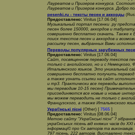
Лауреатов и Призеров конкурса. Состоит
Лауреатов и Призеров конкурса. Добро по
pesenki.ru - тексты песен и аккорды
(Rus
Предоставлено:
Vinitus [17.06.04]
Музыкальный портал песенки .ру предст
песен более 150000, аккордов и табулат
совершенно бесплатно скачать. Также к 
поиск текстов песен и аккордов и возмо
рассылку песен, выбранных Вами исполни
Переводы популярных зарубежных пес
Предоставлено:
Vinitus [17.06.04]
Сайт, посвященном переводу текстов песе
только с английского, но и с Немецкого, 
Итальянского языков. Это уникальный са
совершенно бесплатно получить перевод
а также узнать ссылки на сайт исполни
и mp3. Практически все переводы выполня
мы переводим 10-15 песен) Примечательн
присоединяются все новые и новые интер
мы можем переводить не только с английс
Французского, а также Итальянского язы
Укра©нськi пiснi
(Other) [
7565
]
Предоставлено:
Vinitus [08.06.04]
Метою сайту "Укра©нськi пiснi" ? зiбранн
укра©нських пiсень вiд княжих часiв до XX
iнформацi© про ©х авторiв та виконавцiв. 
797 пiсень, 222 авторiв. Виставлено текс