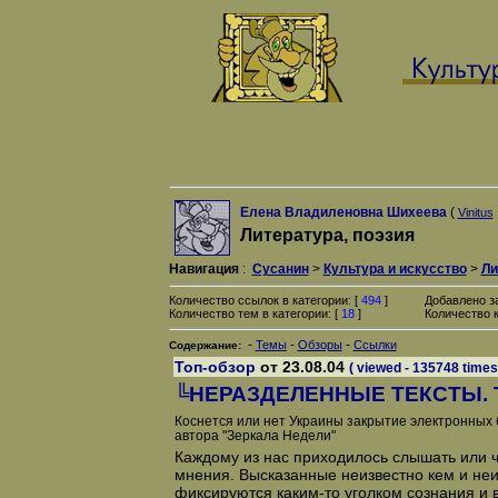
Елена Владиленовна Шихеева
(
Vinitus
Литература, поэзия
Навигация
:
Сусанин
>
Культура и искусство
>
Ли
Количество ссылок в категории: [
494
]
Добавлено з
Количество тем в категории: [
18
]
Количество к
-
-
-
Темы
Обзоры
Ссылки
Содержание:
Топ-обзор
от 23.08.04
( viewed - 135748 times
╚НЕРАЗДЕЛЕННЫЕ ТЕКСТЫ. Т
Коснется или нет Украины закрытие электронных 
автора "Зеркала Недели"
Каждому из нас приходилось слышать или ч
мнения. Высказанные неизвестно кем и неиз
фиксируются каким-то уголком сознания и 