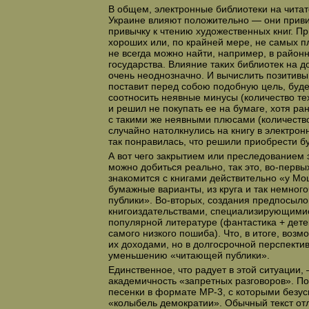
В общем, электронные библиотеки на чита
Украине влияют положительно — они приви
привычку к чтению художественных книг. При
хороших или, по крайней мере, не самых пл
не всегда можно найти, например, в район
государства. Влияние таких библиотек на д
очень неоднозначно. И вычислить позитивы 
поставит перед собою подобную цель, буде
соотносить неявные минусы (количество тех
и решил не покупать ее на бумаге, хотя ра
с такими же неявными плюсами (количеств
случайно натолкнулись на книгу в электрон
так понравилась, что решили приобрести б
А вот чего закрытием или преследованием 
можно добиться реально, так это, во-первых
знакомится с книгами действительно «у Мош
бумажные варианты, из круга и так немно
публики». Во-вторых, создания предпосыл
книгоиздательствами, специализирующими
популярной литературе (фантастика + дете
самого низкого пошиба). Что, в итоге, возм
их доходами, но в долгосрочной перспектив
уменьшению «читающей публики».
Единственное, что радует в этой ситуации,
академичность «запретных разговоров». По
песенки в формате MP-3, с которыми безус
«колыбель демократии». Обычный текст от