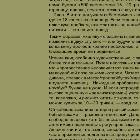
пачка бумаги в 500 листов стоит 15—20 грн
страницу, правда, печатать можно с двух ст
—2 коп. В итоге получаем себестоимость т
где-то 18 копеек за страницу. Если страниц
плюс куча проблем, плюс затраты на папки
нитками — кто на что горазд.
Таким образом, «халяву» с распечатывани
позволить в двух случаях — или будучи оче
когда книгу прочесть крайне необходимо, а 
ближайшее время не предвидится.
Чтение книг, особенно художественных, с 
более сомнительным. Путем несложных на
что «прогрессивное человечество» книги чи
малоудобной позе за компьютером. Читает
дивана, поездок в метро/троллейбусах/мар
в туалете, наконец... Никогда не пробовали
ноутбук? Лучше не нужно. И если остроде
высоко оцененную «реализаторами») узкос
то, возможно, и рискнет читать с экрана, т
можно купить за 10—20 гривен, — вряд ли.
Об «обворовывании» авторов российскими
библиотеками — разговор отдельный. Далек
свободно владеют хотя бы несколькими ин
этом имеют возможность регулярно заказыв
Amazon книги и, что важно, способны оплач
часто приходится пользоваться продукцией
книгоиздательств. А вот когда самым соли