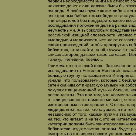
первой необходимости книги не относят, со
нехватке денег люди должны были бы отказ
очередь. В любом случае какие-либо катего
электронных библиотек свободного доступа
книгоиздателей без предварительного всес
исследования положения дел на рынке ви
неуместными.
А высоколобым представител
российской изящной словесности, упрямо т
«молодые и малоизвестные» дают согласи
своих произведений, чтобы «раскрутить себ
библиотек, стоит зайти на http://www. lib. 
список авторов, давших такое согласие. В
Танаку, Пелевина, Коэльо...
Примечателен и такой факт. Законченное гд
исследование от Forrester Research показа
большую группу пользователей Интернета,
узнали, что пользователи, которые с бес
сетей скачивают пиратскую музыку на собс
покупают лицензионной музыки больше, ч
респонденты. Это при том, что «самопаль
от «лицензионных» намного меньше, чем «с
изготовленных в типографиях. Отсюда нап
люди делятся на тех, кто слушает, и на тех,
независимо от того, какими путями эта музы
на тех, кто читает, и на тех, кто не читает 
категории должны быть заинтересованы вс
библиотеки, издательства, авторы. Будет ры
смотреть на это через совсем уж экономиче