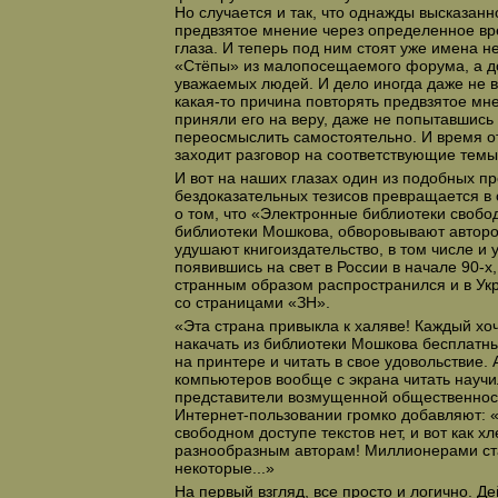
Но случается и так, что однажды высказанн
предвзятое мнение через определенное вр
глаза. И теперь под ним стоят уже имена н
«Стёпы» из малопосещаемого форума, а д
уважаемых людей. И дело иногда даже не в 
какая-то причина повторять предвзятое мнен
приняли его на веру, даже не попытавшись
переосмыслить самостоятельно. И время от
заходит разговор на соответствующие темы
И вот на наших глазах один из подобных п
бездоказательных тезисов превращается в
о том, что «Электронные библиотеки свобод
библиотеки Мошкова, обворовывают авторо
удушают книгоиздательство, в том числе и у
появившись на свет в России в начале 90-х
странным образом распространился и в Укр
со страницами «ЗН».
«Эта страна привыкла к халяве! Каждый хоч
накачать из библиотеки Мошкова бесплатных
на принтере и читать в свое удовольствие.
компьютеров вообще с экрана читать науч
представители возмущенной общественност
Интернет-пользовании громко добавляют: 
свободном доступе текстов нет, и вот как х
разнообразным авторам! Миллионерами ста
некоторые...»
На первый взгляд, все просто и логично. Д