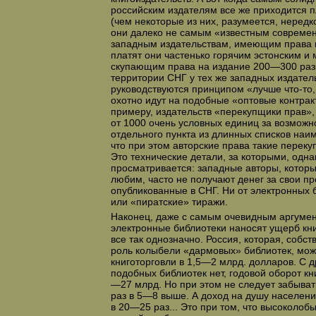
российским издателям все же приходится п
(чем некоторые из них, разумеется, нередк
они далеко не самым «известным совреме
западным издательствам, имеющим права н
платят они частенько горячим эстонским и
скупающим права на издание 200—300 раз
территории СНГ у тех же западных издател
руководствуются принципом «лучше что-то,
охотно идут на подобные «оптовые контракты
примеру, издательств «перекупщики прав»,
от 1000 очень условных единиц за возможн
отдельного пункта из длинных списков наи
что при этом авторские права такие переку
Это технические детали, за которыми, одна
просматривается: западные авторы, которы
любим, часто не получают денег за свои п
опубликованные в СНГ. Ни от электронных б
или «пиратские» тиражи.
Наконец, даже с самым очевидным аргумент
электронные библиотеки наносят ущерб кни
все так однозначно. Россия, которая, собст
роль колыбели «дармовых» библиотек, мож
книготорговли в 1,5—2 млрд. долларов. С д
подобных библиотек нет, годовой оборот кн
—27 млрд. Но при этом не следует забывать
раз в 5—8 выше. А доход на душу населения
в 20—25 раз... Это при том, что высоколоб