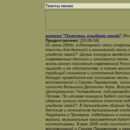
Тексты песен
конкурс "Поделись улыбкою своей"
(Rus
Предоставлено:
[20.06.04]
01 июня 2004г. в Интернет сети стартов
тексты для детской и юношеской песни 
улыбкою своей?. Целью конкурса является
современных детских и юношеских песен
жизнь юного поколения современной Росси
природе и ее обитателям, а также восст
традиций сочинения и исполнения детски
Конкурс проводится как составная часть 
воспоминаний о Сергее Парамонове, испо
солисте Большого Детского Хора, Всесою
Центрального Телевидения, под руковод
Попова. По итогам конкурса будет соста
сборник лучших поэтических текстов под
улыбкою своей?. В дальнейшем сборник б
детским и юношеским музыкальным колл
Лауреата и Призеров, победивших в конку
музыка, музыкальные произведения буду
коллективами. В мае 2005 года состоитс
воспоминаний о Сергее Парамонове и цер