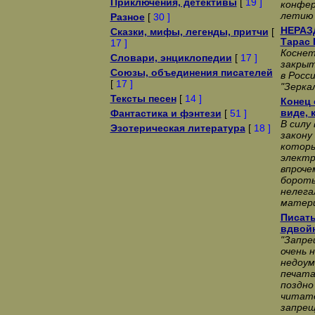
Приключения, детективы
[
19 ]
конфер
летию 
Разное
[
30 ]
НЕРАЗ
Сказки, мифы, легенды, притчи
[
Тарас 
17 ]
Коснет
Словари, энциклопедии
[
17 ]
закрыт
Союзы, объединения писателей
в Росс
[
17 ]
"Зерка
Тексты песен
[
14 ]
Конец 
виде, 
Фантастика и фэнтези
[
51 ]
В силу
Эзотерическая литература
[
18 ]
закону
котор
электр
впроче
бороть
нелега
матери
Писать
вдвой
"Запре
очень 
недоум
печата
поздно
читате
запрещ