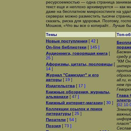
ресурсоемкостью — одна страница занимает
текст еще и неплохо архивируется — как м
даже на бесплатном микрохостинге на уда
серверах можно разместить тысячи страниц
сказать, риска для здоровья. Поэтому, госп
Мошков, «Что вы все о копирайт... Лучше бы
Темы
Топ-о
Новые поступления
[
42
]
Беспла
On-line библиотеки
[
145 ]
пораж
Басман
Аудиокнига, говорящая книга
[
среду 
25 ]
"КМ Он
Афоризмы, цитаты, пословицы
[
интерн
14 ]
против
Журнал "Самиздат" и его
образо
авторы
[
19 ]
all.ru
нем пр
Издательства
[
17 ]
Геворк
Книжные обозрения, журналы,
Глава 
альманахи
[
47 ]
электр
Книжный интернет-магазин
[
30 ]
[
02.10.
Коллекции ссылок и поиск
Электр
литературы
[
25 ]
важный
информ
Писатели
[
54 ]
пласт"
Поэзия
[
73 ]
Сеслав