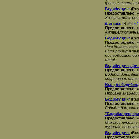
фото система пох
Бодибилдинг
(Rus
Предоставлено:
k
Хочешь иметь реа
фитнесс
(Rus) [
64
Предоставлено:
k
Антицеллюлитная 
Бодибилдинг
(Rus
Предоставлено:
k
Что делать, если 
Если у фигура тип
по предложенной м
план!
Бодибилдинг, фит
Предоставлено:
k
Бодибилдинг, фит
спортивное питани
Все для бодибилд
Предоставлено:
k
Продажа анаболич
Бодибилдинг
(Rus
Предоставлено:
k
Бодибилдин, стать
"Бодибилдинг, фи
Предоставлено:
k
Мужской журнал о 
журнала, освещаю
Бодибилдинг
(Rus
Предоставлено:
k