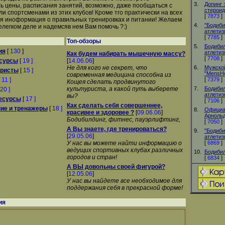
3.
Допинг 
ь цены, расписания занятий, возможно, даже пообщаться с
стерои
и спортсменами из этих клубов! Кроме тго практически на всех
[
7873
]
ся иноформация о правильных тренировках и питании! Желаем
4.
"Бодиби
елегком деле и надемсяв нем Вам помочь ?:)
атлетиз
[
7785
]
Топ-обзоры
5.
Бодибил
ия
[
130
]
атлетиз
Как будем набирать мышечную массу?
[
7708
]
сурсы
[
19 ]
[
14.06.06
]
Не для кого не секрет, что
6.
Мужской
уристы
[
15 ]
"MensHe
современная медицина способна из
[
11 ]
[
7379
]
Кощея сделать продвинутого
культуриста, а какой путь выберете
7.
Бодибил
20 ]
атлетиз
вы?
есурсы
[
17 ]
[
7106
]
Как сделать себя совершеннее,
ие и тренажеры
[
18 ]
8.
Официа
красивее и здоровее ?
[
09.06.06
]
Арнольд
Бодибилдинг, фитнес, пауэрлифтинг,
[
7050
]
А Вы знаете, где тренироваться?
9.
"Бодиби
[
29.05.06
]
атлетиз
У нас вы можете найти информацию о
[
6869
]
ведущих спортивных клубах различных
10.
Бодибил
городов и стран!
[
6834
]
А ВЫ довольны своей фигурой?
[
12.05.06
]
У нас вы найдете все необходимое для
поддержания себя в прекрасной форме!
ия