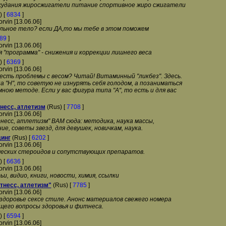
удания жиросжигатели питание спортивное жиро сжигатели
) [
6834
]
orvin [13.06.06]
льное тело? если ДА,то мы тебе в этом поможем
89
]
orvin [13.06.06]
"программа" - cнижения и коррекции лишнего веса
) [
6369
]
orvin [13.06.06]
есть проблемы с весом? Читай! Витаминный "ликбез". Здесь.
а "Н", то советую не изнурять себя голодом, а позаниматься
ною методе. Если у вас фигура типа "А", то есть и для вас
несс, атлетизм
(Rus) [
7708
]
orvin [13.06.06]
несс, атлетизм" ВАМ сюда: методика, наука массы,
е, советы звезд, для девушек, новичкам, наука.
инг
(Rus) [
6202
]
orvin [13.06.06]
еских стероидов и сопутствующих препаратов.
) [
6636
]
orvin [13.06.06]
и, видио, книги, новости, химия, ссылки
тнесс, атлетизм"
(Rus) [
7785
]
orvin [13.06.06]
здоровье сексе стиле. Анонс материалов свежего номера
щего вопросы здоровья и фитнеса.
) [
6594
]
orvin [13.06.06]