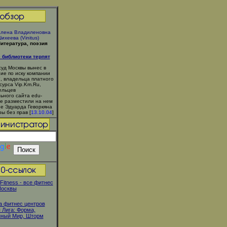
лена Владиленовна
ихеева (Vinitus)
итература, поэзия
 библиотеки терпят
уд Москвы вынес в
ие по иску компании
, владельца платного
сурса Vip.Km.Ru,
ельцев
ьного сайта edu-
рые разместили на нем
е Эдуарда Геворкяна
ы без прав [
13.10.04
]
itness - все фитнес
Москвы
 фитнес центров
Лига: Форма,
нный Мир, Шторм