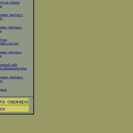
это не только
ды
лдинг, фитнесс,
м"
динг, фитнесс,
м
 гид
alth.com.ua"
динг, фитнесс,
м
льный сайт
а Шварценеггера.
лдинг, фитнесс,
м"
динг