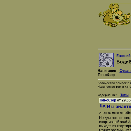
Евгений
Бодиб
Навигация
:
Сусан
Топ-обзор
Количество ссылок в к
Количество тем в кате
-
Темы
Содержание:
Топ-обзор
от 29.05
╚А Вы знаете
У нас вы можете найт
Не для кого не се
спортивный зал! И
выходя из квартир
глубах различных 