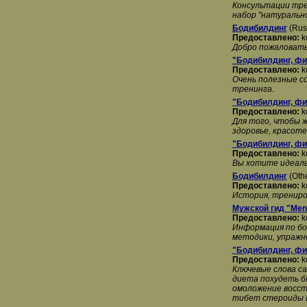
Консультации тре
набор "натуральн
Бодибилдинг
(Rus
Предоставлено:
k
Добро пожаловать 
"Бодибилдинг, фи
Предоставлено:
k
Очень полезные с
тренинга.
"Бодибилдинг, фи
Предоставлено:
k
Для того, чтобы ж
здоровье, красоте,
"Бодибилдинг, фи
Предоставлено:
k
Вы хотите идеаль
Бодибилдинг
(Othe
Предоставлено:
k
История, трениро
Мужской гид "Men
Предоставлено:
k
Информация по бо
методики, упражн
"Бодибилдинг, фи
Предоставлено:
k
Ключевые слова с
диета похудеть б
омоложение восст
тибет стероиды Е