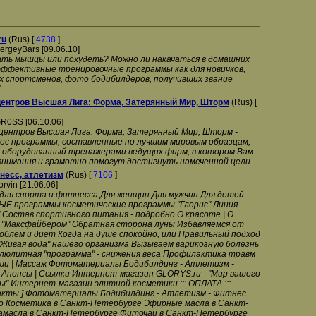
ru
(Rus) [
4738
]
ergeyBars [09.06.10]
ать мышцы или похудеть? Можно ли накачаться в домашних
эффективные тренировочные программы как для новичков,
х спортсменов, фото бодибилдеров, получивших звание
ентров Высшая Лига: Форма, Затерянный Мир, Шторм
(Rus) [
R0SS [06.10.06]
ентров Высшая Лига: Форма, Затерянный Мир, Шторм -
с программы, составленные по лучшим мировым образцам,
 оборудованный тренажерами ведущих фирм, в котором Вам
внимания и грамотно помогут достигнуть намеченной цели.
несс, атлетизм
(Rus) [
7106
]
orvin [21.06.06]
для спорта и фитнесса Для женщин Для мужчин Для детей
 программы косметические программы "Глорис" Линия
 Состав спортивного питания - подробно О красоте | О
с "Максфайбером" Обратная сторона луны Избавляемся от
облем и диет Когда на душе спокойно, или Правильный подход
 "Живая вода" нашего организма Вызываем варикозную болезнь
ллюлитная "программа" - снижения веса Профилактика травм
шц | Массаж Фотоматериалы Бодибилдинг - Атлетизм -
 Анонсы | Ссылки Интернет-магазин GLORYS.ru - "Мир вашего
ы" Интернет-магазин элитной косметики ::: ОПЛАТА :::
кты ] Фотоматериалы Бодибилдинг - Атлетизм - Фитнес
 Косметика в Санкт-Петербурге Эфирные масла в Санкт-
амасла в Санкт-Петербурге Фиточаи в Санкт-Петербурге