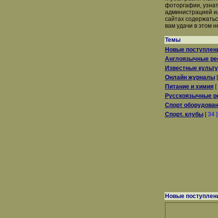
фоторгафии, узнат
администрацией ил
сайтах содержать
вам удачи в этом н
Темы
Новые поступлен
Англоязычные ре
Известные культ
Онлайн журналы
Питание и химия
[
Русскоязычные р
Спорт оборудован
Спорт. клубы
[
34 ]
Новые поступлен