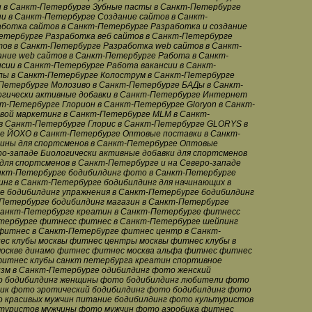
 в Санкт-Петербурге Зубные пасты в Санкт-Петербурге
хни в Санкт-Петербурге Создание сайтов в Санкт-
ботка сайтов в Санкт-Петербурге Разработка и создание
етербурге Разработка веб сайтов в Санкт-Петербурге
тов в Санкт-Петербурге Разработка web сайтов в Санкт-
ние web сайтов в Санкт-Петербурге Работа в Санкт-
сии в Санкт-Петербурге Работа вакансии в Санкт-
лы в Санкт-Петербурге Колострум в Санкт-Петербурге
Петербурге Молозиво в Санкт-Петербурге БАДы в Санкт-
гически активные добавки в Санкт-Петербурге Интернет
т-Петербурге Глорион в Санкт-Петербурге Gloryon в Санкт-
ой маркетинг в Санкт-Петербурге MLM в Санкт-
 Санкт-Петербурге Глорис в Санкт-Петербурге GLORYS в
е ЙОХО в Санкт-Петербурге Оптовые поставки в Санкт-
ины для спортсменов в Санкт-Петербурге Оптовые
ро-западе Биологически активные добавки для спортсменов
для спортсменов в Санкт-Петербурге и на Северо-западе
нкт-Петербурге бодибилдинг фото в Санкт-Петербурге
инг в Санкт-Петербурге бодибилдинг для начинающих в
 бодибилдинг упражнения в Санкт-Петербурге бодибилдинг
Петербурге бодибилдинг магазин в Санкт-Петербурге
Санкт-Петербурге креатин в Санкт-Петербурге фитнесс
тербурге фитнесс фитнес в Санкт-Петербурге шейпинг
фитнес в Санкт-Петербурге фитнес центр в Санкт-
с клубы москвы фитнес центры москвы фитнес клубы в
москве динамо фитнес фитнес москва альфа фитнес фитнес
фитнес клубы санкт петербурга креатин спортивное
зм в Санкт-Петербурге одибилдинг фото женский
о бодибилдинг женщины фото бодибилдинг любители фото
ик фото эротический бодибилдинг фото бодибилдинг фото
 красивых мужчин питание бодибилдинг фото культуристов
туристов мужчины фото мужчин фото аэробика фитнес