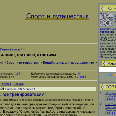
Е
Ш
Л
Бесплатные
поражение
Басманный с
среду решен
"КМ Онлайн"
интернет-ре
против влад
образовател
 Гурин
(
™)
korvin
all.ru, кото
илдинг, фитнесс, атлетизм
произведени
"Правила игр
ин
>
Спорт и путешествия
>
Бодибилдинг, фитнесс, атлетизм
>
атегории: [
194
]
Добавлено за последнюю неделю: [
0
]
гории: [
7
]
Количество кликов по ссылкам: [
607195
]
-
-
Обзоры
Ссылки
.06
( viewed - 52277 times )
1.
MoscowF
, где тренироваться?╩
клубы 
[
9908
]
и информацию о ведущих спортивных клубах различных городов и стран!
крет, что для начала трениров необходимо выбрать подходящий
2.
Система
Высшая 
спользуя наш ресурс вы можете подобрать себе такой не
Затеря
ы! В разделе "Спрот. клубы" вы найдете информацию л ведущих
[
9641
]
городов из различных стран. Вы можете посмотреть