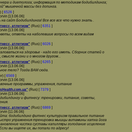
нера и диетолога; информация по методикам бодибилдинга;
ой" мышечной массы без допинга.
) [
6526
]
orvin [13.06.06]
на сайт Бодибилдинга! Все все все что нужно знать .
тнесс, атлетизм"
(Rus) [
6351
]
orvin [13.06.06]
оветы, ответы на наболевшие вопросы по всем видам
тнесс, атлетизм"
(Rus) [
6026
]
orvin [13.06.06]
аловаться на здоровье - надо его иметь. Сборник статей о
 смысле жизни и о многом другом...
тнесс, атлетизм"
(Rus) [
6265
]
orvin [13.06.06]
ное тело? Тогда ВАМ сюда.
r) [
6569
]
orvin [13.06.06]
вочные программы, упражнения, питание
sHealth.com.ua"
(Rus) [
7379
]
orvin [13.06.06]
дибилдингу и фитнесу: тренировки, питание, советы,
ения.
тнесс, атлетизм"
(Rus) [
6869
]
orvin [11.06.06]
айта: бодибилдинг фитнес культуризм правильное питание
ыстро упражнения тренировка мышцы витамины хатха йога
ановление чистка суставы капилляры голодание исцеление
сли вы ищете их, вы попали по адресу!