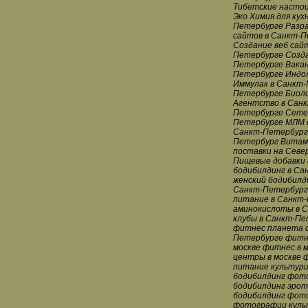
Тибетские настои
Эко Химия для ку
Петербурге Разра
сайтов в Санкт-П
Создание веб сай
Петербурге Созда
Петербурге Вакан
Петербурге Индо
Иммулак в Санкт-
Петербурге Биоло
Агентство в Санк
Петербурге Сетев
Петербурге МЛМ в
Санкт-Петербург
Петербург Витам
поставки на Севе
Пищевые добавки 
бодибилдинг в Са
женский бодибилд
Санкт-Петербурге
питание в Санкт-
аминокислоты в 
клубы в Санкт-Пе
фитнес планета 
Петербурге фитне
москве фитнес в 
центры в москве 
питание культури
бодибилдинг фот
бодибилдинг эрот
бодибилдинг фото
фотографии куль