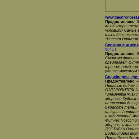
www.thestrongest.
Предоставлено:
S
Как быстро накач
условиях? Самые 
так и для опытны
"Мистер Олимпия"
Система фитнес ц
9641
]
Предоставлено:
G
Система фитнес ц
предлагает фитне
тренажерный зал,
уделят максимум 
Бодибилдинг, фит
Предоставлено:
k
Пищевые добавки 
ОЗДОРОВИТЕЛЬНЫЕ
"Элементы жизни"
здоровье Худеем 
целлюлита без пр
к красоте тела...
на дуэль! Антице
и заболеваний мы
Фитнес Новости |
здоровья и красот
ДОСТАВКА [ Конта
Бодибилдинг фото
Петербурге Аром