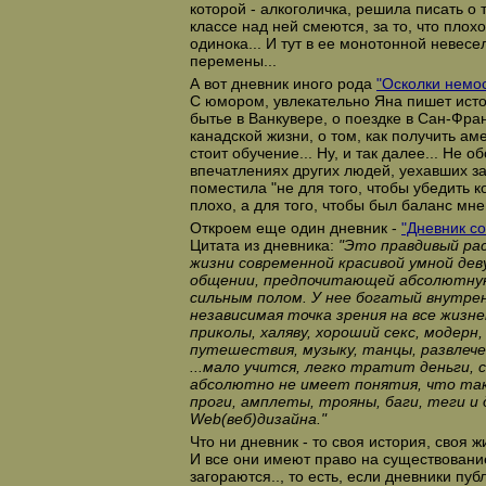
которой - алкоголичка, решила писать о т
классе над ней смеются, за то, что плохо
одинока... И тут в ее монотонной невес
перемены...
А вот дневник иного рода
"Осколки немос
С юмором, увлекательно Яна пишет исто
бытье в Ванкувере, о поездке в Сан-Фра
канадской жизни, о том, как получить ам
стоит обучение... Ну, и так далее... Не о
впечатлениях других людей, уехавших за
поместила "не для того, чтобы убедить ко
плохо, а для того, чтобы был баланс мне
Откроем еще один дневник -
"Дневник с
Цитата из дневника:
"Это правдивый рас
жизни современной красивой умной дев
общении, предпочитающей абсолютную
сильным полом. У нее богатый внутре
независимая точка зрения на все жизн
приколы, халяву, хороший секс, модерн,
путешествия, музыку, танцы, развлече
...мало учится, легко тратит деньги, с
абсолютно не имеет понятия, что так
проги, амплеты, трояны, баги, теги и
Web(веб)дизайна."
Что ни дневник - то своя история, своя 
И все они имеют право на существовани
загораются.., то есть, если дневники публ