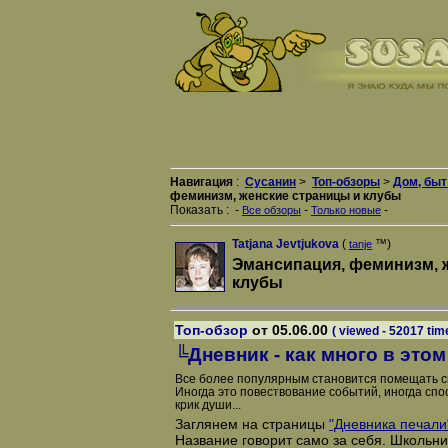
Навигация
:
Сусанин
>
Топ-обзоры
>
Дом, быт
феминизм, женские страницы и клубы
Показать
: -
-
-
Все обзоры
Только новые
Tatjana Jevtjukova
(
™)
tanje
Эмансипация, феминизм, 
клубы
Топ-обзор
от 05.06.00
( viewed - 52017 tim
╚Дневник - как много в этом
Все более популярным становится помещать с
Иногда это повествование событий, иногда спо
крик души...
Заглянем на страницы
"Дневника печали
Название говорит само за себя. Школьни