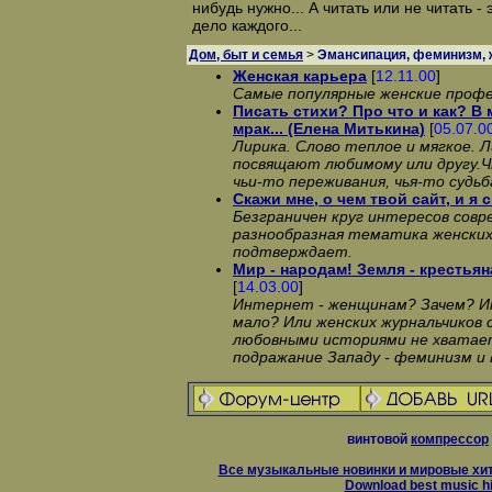
нибудь нужно... А читать или не читать -
дело каждого...
Дом, быт и семья
>
Эмансипация, феминизм, 
Женская карьера
[
12.11.00
]
Самые популярные женские профе
Писать стихи? Пpо что и как? В
мpак... (Елена Митькина)
[
05.07.0
Лирика. Слово теплое и мягкое. 
посвящают любимому или другу.Ч
чьи-то переживания, чья-то судьб
Скажи мне, о чем твой сайт, и я ск
Безграничен круг интересов сов
разнообразная тематика женских
подтверждает.
Мир - народам! Земля - крестьян
[
14.03.00
]
Интернет - женщинам? Зачем? Им
мало? Или женских журнальчиков 
любовными историями не хватае
подражание Западу - феминизм и в
винтовой
компрессор
Все музыкальные новинки и мировые хит
Download best music hi