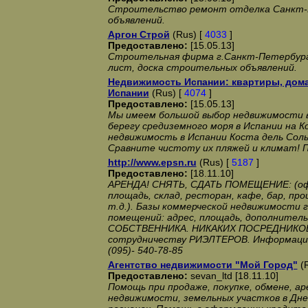
Строительство ремонт отделка Санкт-П
объявлений.
Аргон Строй
(Rus) [
4033
]
Предоставлено:
[15.05.13]
Строительная фирма г.Санкт-Петербург.
лист, доска строительных объявлений.
Недвижимость Испании: квартиры, дома
Испании
(Rus) [
4074
]
Предоставлено:
[15.05.13]
Мы имеем большой выбор недвижимости в
берегу средиземного моря в Испании на К
недвижимость в Испании Коста дель Соль
Сравните чистоту их пляжей и климат! 
http://www.epsn.ru
(Rus) [
5187
]
Предоставлено:
[18.11.10]
АРЕНДА! СНЯТЬ, СДАТЬ ПОМЕЩЕНИЕ: (офи
площадь, склад, ресторан, кафе, бар, пр
т.д.). Базы коммерческой недвижимости 
помещений: адрес, площадь, дополнител
СОБСТВЕННИКА. НИКАКИХ ПОСРЕДНИКОВ
сотрудничеству РИЭЛТЕРОВ. Информация
(095)- 540-78-85
Агентство недвижимости "Мой Город"
(R
Предоставлено:
sevan_ltd [18.11.10]
Помощь при продаже, покупке, обмене, ар
недвижимости, земельных участков в Дне