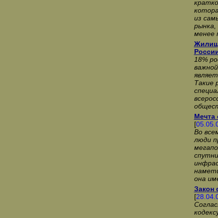
кратко
котора
из сам
рынка,
менее 
Жилищ
России
18% ро
важной
являет
Такие 
специа
всерос
общест
Мечта 
[
05.05.
Во все
люди п
мегапо
спутни
инфрас
намети
она им
Закон 
[
28.04.
Соглас
кодекс