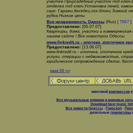
участке.Приусадебный участок под ключ.
отделка под ключ.Установка печей, камино
саун. Гаражи,беседки,хоз-блоки.Зимний л
рубка.Низкие цены.
Вся недвижимость Одессы
(Rus) [
7557
]
Предоставлено:
[05.07.07]
Квартиры, дома, участки и коммерческая 
нашем сайте ! Все новострои Одессы.
www.finkredit.ru - ипотека, ипотечное к
Предоставлено:
[13.06.07]
www.finkredit.ru - ипотека, ипотечное кр
услуги, операции с недвижимостью, страх
юридическое сопровождение сделок, бес
next 20 >>
винтовой
компрессор
к
Все музыкальные новинки и мировые хиты
Download best music hit
Все новости Одессы
-
Гороскоп
-
Прог
дизельные
генераторы