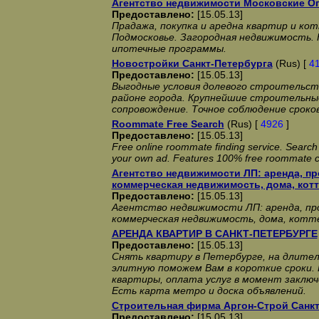
Агентство недвижимости Московские О
Предоставлено:
[15.05.13]
Прадажа, покупка и аредна квартир и ко
Подмосковье. Загородная недвижимость. 
ипотечные программы.
Новостройки Санкт-Петербурга
(Rus) [
4
Предоставлено:
[15.05.13]
Выгодные условия долевого строительст
районе города. Крупнейшие строительны
сопровождение. Точное соблюдение сроко
Roommate Free Search
(Rus) [
4926
]
Предоставлено:
[15.05.13]
Free online roommate finding service. Search
your own ad. Features 100% free roommate cl
Агентство недвижимости ЛП: аренда, пр
коммерческая недвижимость, дома, кот
Предоставлено:
[15.05.13]
Агентство недвижимости ЛП: аренда, про
коммерческая недвижимость, дома, котт
АРЕНДА КВАРТИР В САНКТ-ПЕТЕРБУРГЕ
Предоставлено:
[15.05.13]
Снять квартиру в Петербурге, на длител
элитную поможем Вам в короткие сроки.
квартиры, оплата услуг в момент заключ
Есть карта метро и доска объявлений.
Строительная фирма Аргон-Строй Санкт
Предоставлено:
[15.05.13]