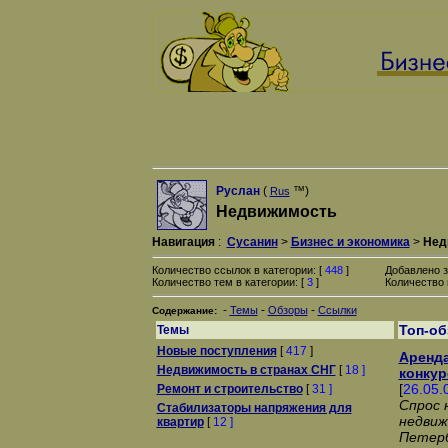
Руслан
(
™)
Rus
Недвижимость
Навигация
:
Сусанин
>
Бизнес и экономика
>
Нед
Количество ссылок в категории: [
448
]
Добавлено з
Количество тем в категории: [
3
]
Количество 
-
-
-
Темы
Обзоры
Ссылки
Содержание:
Топ-о
Темы
Новые поступления
[
417
]
Аренда
Недвижимость в странах СНГ
[
18 ]
конкур
[
26.05.
Ремонт и строительство
[
31 ]
Спрос 
Стабилизаторы напряжения для
недвиж
квартир
[
12 ]
Петерб