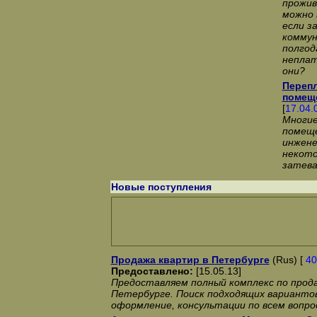
прожив
можно 
если з
коммун
полгод
неплат
они?
Переп
помеще
[
17.04.
Многи
помеще
инжене
некото
затева
Новые поступления
Продажа квартир в Петербурге
(Rus) [
40
Предоставлено:
[15.05.13]
Предоставляем полный комплекс по прод
Петербурге. Поиск подходящих вариантов
оформление, консультации по всем вопро