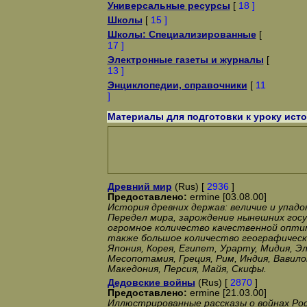
Универсальные ресурсы
[
18 ]
Школы
[
15 ]
Школы: Специализированные
[
17 ]
Электронные газеты и журналы
[
13 ]
Энциклопедии, справочники
[
11
]
Материалы для подготовки к уроку ист
Древний мир
(Rus) [
2936
]
Предоставлено:
ermine [03.08.00]
История древних держав: величие и упадок
Передел мира, зарождение нынешних гос
огромное количество качественной опти
также большое количество географически
Япония, Корея, Египет, Урарту, Мидия, Эл
Месопотамия, Греция, Рим, Индия, Вавилон
Македония, Персия, Майя, Скифы.
Дедовские войны
(Rus) [
2870
]
Предоставлено:
ermine [21.03.00]
Иллюстрированные рассказы о войнах Рос