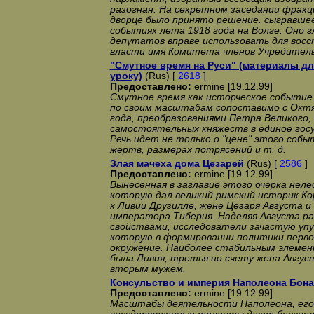
разогнан. На секретном заседании фракц
дворце было принято решение. сыгравше
событиях лета 1918 года на Волге. Оно г
депутатов вправе использовать для вос
власти имя Комитета членов Учредитель
"Смутное время на Руси" (материалы дл
уроку)
(Rus) [
2618
]
Предоставлено:
ermine [19.12.99]
Смутное время как исторческое событие
по своим масштабам сопоставимо с Октя
года, преобразованиями Петра Великого,
самостоятельных княжеств в единое госуд
Речь идет не только о "цене" этого собы
жертв, размерах потрясений и т. д.
Злая мачеха дома Цезарей
(Rus) [
2586
]
Предоставлено:
ermine [19.12.99]
Вынесенная в заглавие этого очерка нел
которую дал великий римский историк К
к Ливии Друзилле, жене Цезаря Августа и
императора Тиберия. Наделяя Августа ра
свойствами, исследователи зачастую упу
которую в формировании политики первог
окружение. Наиболее стабильным элемен
была Ливия, третья по счету жена Авгус
вторым мужем.
Консульство и империя Наполеона Бона
Предоставлено:
ermine [19.12.99]
Масштабы деятельности Наполеона, его 