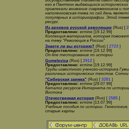
государственные таланты дают бесспор
его в Пантеон выдающихся исторических
привлекали внимание современников и п
наполеоновская тема по сей день являетс
популярных в историографии. Этой теме
ресурс.
Из архивов русской революции
(Rus) [
2
Предоставлено:
ermine [19.12.99]
Коллекция материалов, которая поможет
на тему "Революция в России"
Знаете ли вы историю?
(Rus) [
2723
]
Предоставлено:
ermine [19.12.99]
On-line тестирование по истории
Gumelevica
(Rus) [
2912
]
Предоставлено:
ermine [19.12.99]
Труды известного ученого-историка Гуми
различных исторических текстов. Сотни
"Сибирская заимка"
(Rus) [
3281
]
Предоставлено:
ermine [29.07.99]
Каталог ресурсов Интернета по истории
Востока
Отечественная история
(Rus) [
2585
]
Предоставлено:
ermine [13.07.99]
Учебные пособия по истории. Генеология,
старые карты