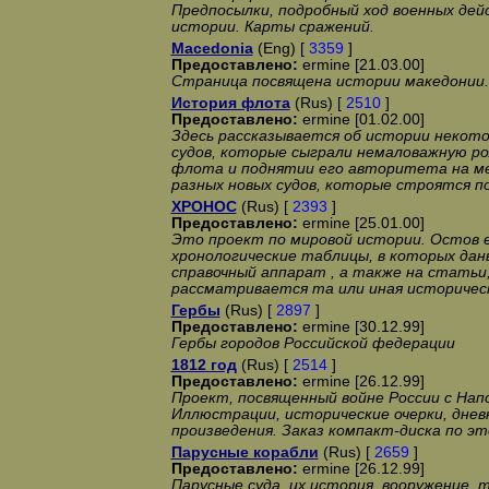
Предпосылки, подробный ход военных дейс
истории. Карты сражений.
Macedonia
(Eng) [
3359
]
Предоставлено:
ermine [21.03.00]
Страница посвящена истории македонии.
История флота
(Rus) [
2510
]
Предоставлено:
ermine [01.02.00]
Здесь рассказывается об истории некото
судов, которые сыграли немаловажную р
флота и поднятии его авторитета на ме
разных новых судов, которые строятся п
XPOHOC
(Rus) [
2393
]
Предоставлено:
ermine [25.01.00]
Это проект по мировой истории. Остов 
хронологические таблицы, в которых даны
справочный аппарат , а также на статьи
рассматривается та или иная историчес
Гербы
(Rus) [
2897
]
Предоставлено:
ermine [30.12.99]
Гербы городов Российской федерации
1812 год
(Rus) [
2514
]
Предоставлено:
ermine [26.12.99]
Проект, посвященный войне России с Напо
Иллюстрации, исторические очерки, днев
произведения. Заказ компакт-диска по э
Парусные корабли
(Rus) [
2659
]
Предоставлено:
ermine [26.12.99]
Парусные суда, их история, вооружение, 