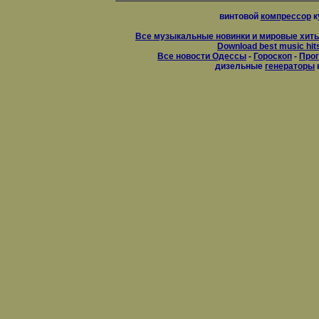
винтовой
компрессор
к
Все музыкальные новинки и мировые хиты
Download best music hit
Все новости Одессы
-
Гороскоп
-
Прог
дизельные
генераторы