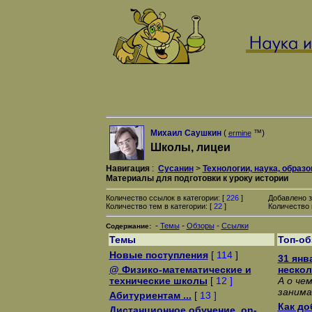
Михаил Саушкин
(
™)
ermine
Школы, лицеи
Навигация
:
Сусанин
>
Технологии, наука, образ
Материалы для подготовки к уроку истории
Количество ссылок в категории: [
226
]
Добавлено з
Количество тем в категории: [
22
]
Количество 
-
-
-
Темы
Обзоры
Ссылки
Содержание:
Темы
Топ-о
Новые поступления
[
114
]
31 янв
@ Физико-математические и
нескол
технические школы
[
12 ]
А о че
занима
Абитуриентам ...
[
13 ]
Как до
Дистанционное обучение, on-