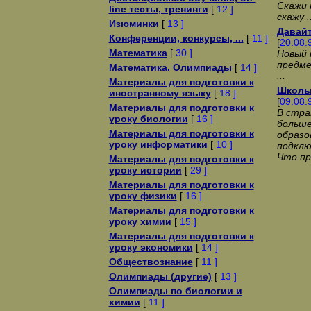
Скажи 
line тесты, тренинги
[
12 ]
скажу ..
Изюминки
[
13 ]
Давайт
Конференции, конкурсы, ...
[
11 ]
[
20.08.
Математика
[
30 ]
Новый 
предме
Математика. Олимпиады
[
14 ]
...
Материалы для подготовки к
Школы 
иностранному языку
[
18 ]
[
09.08.
Материалы для подготовки к
В стра
уроку биологии
[
16 ]
больше
Материалы для подготовки к
образо
уроку информатики
[
10 ]
подключ
Что пр
Материалы для подготовки к
уроку истории
[
29 ]
Материалы для подготовки к
уроку физики
[
16 ]
Материалы для подготовки к
уроку химии
[
15 ]
Материалы для подготовки к
уроку экономики
[
14 ]
Обществознание
[
11 ]
Олимпиады (другие)
[
13 ]
Олимпиады по биологии и
химии
[
11 ]