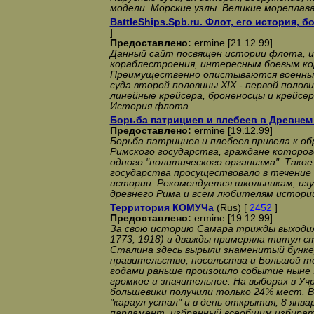
модели. Морские узлы. Великие мореплав
BattleShips.Spb.ru. Флот, его история, 
]
Предоставлено:
ermine [21.12.99]
Данный сайт посвящен истории флота, и
кораблестроения, интересным боевым кор
Преимущественно опистываются военные
суда второй половины XIX - первой полови
линейные крейсера, броненосцы и крейсер
История флота.
Борьба патрициев и плебеев в Древнем
Предоставлено:
ermine [19.12.99]
Борьба патрициев и плебеев привела к о
Римского государства, граждане которог
одного "политического организма". Тако
государства просуществовало в течение 
истории. Рекомендуется школьникам, и
древнего Рима и всем любителям истори
Территория КОМУЧа
(Rus) [
2452
]
Предоставлено:
ermine [19.12.99]
За свою историю Самара трижды выходила
1773, 1918) и дважды примеряла титул ст
Сталина здесь вырыли знаменитый бунке
правительство, посольства и Большой 
годами раньше произошло событие ныне 
громкое и значительное. На выборах в У
большевики получили только 24% мест. В
"караул устал" и в день открытия, 8 янва
парламент, избранный всеобщим избират