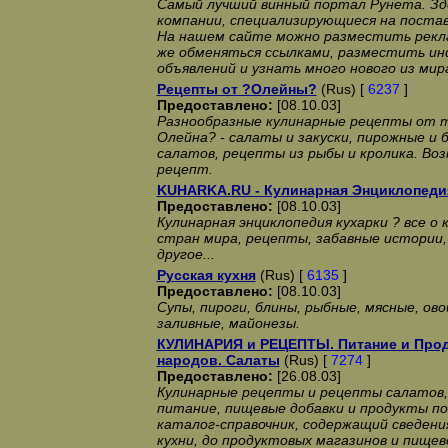
Самый лучший винный портал Рунета. Зд
компании, специализирующиеся на постав
На нашем сайте можно разместить рекла
же обменяться ссылками, разместить ин
объявлений и узнать много нового из мира
Рецепты от ?Олейны?
(Rus) [
6237
]
Предоставлено:
[08.10.03]
Разнообразные кулинарные рецепты от т
Олейна? - салаты и закуски, пирожные и 
салатов, рецепты из рыбы и кролика. Во
рецепт.
KUHARKA.RU - Кулинарная Энциклопеди
Предоставлено:
[08.10.03]
Кулинарная энциклопедия кухарки ? все о 
стран мира, рецепты, забавные истории,
другое...
Русская кухня
(Rus) [
6135
]
Предоставлено:
[08.10.03]
Супы, пироги, блины, рыбные, мясные, ово
заливные, майонезы.
КУЛИНАРИЯ и РЕЦЕПТЫ. Питание и Прод
народов. Салаты
(Rus) [
7274
]
Предоставлено:
[26.08.03]
Кулинарные рецепты и рецепты салатов,
питание, пищевые добавки и продукты 
каталог-справочник, содержащий сведени
кухни, до продуктовых магазинов и пищ