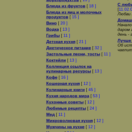
С люби
Блюда из фруктов
[
18 ]
[
11.02.
Блюда из яиц и молочных
Любви 
продуктов
[
15 ]
Домаш
Вино
[
20 ]
Начало
Водка
[
13 ]
даром 
день - 
Грибы
[
11 ]
Лучше 
Детская кухня
[
21 ]
Об ист
Диетическое питание
[
32 ]
чаепит
Застольные песни, тосты
[
11 ]
Коктейли
[
13 ]
Коллекция ссылок на
кулинарные ресурсы
[
13 ]
Кофе
[
16 ]
Кошерная кухня
[
12 ]
Кулинарные книги
[
45 ]
Кухня народов мира
[
53 ]
Кухонные советы
[
12 ]
Любимые рецепты
[
24 ]
Мед
[
11 ]
Микроволновая кухня
[
12 ]
Мужчины на кухне
[
12 ]