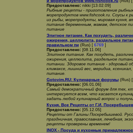
и морепродуктов www.fishcook.ru
(Rus) 
Предоставлено:
nikki [13.02.09]
Рыбные рецепты - приготовление рыбных
морепродуктов www.fishcook.ru. Соусы к р
из рыбы, морепродукты, мировая кухня, в
питание беременным, мамам, детское пи
питание
Элитное питание. Как похудеть, различ
ожирения, целлюлита, раздельное пита
правильном пи
(Rus) [
6769
]
Предоставлено:
[08.11.06]
Элитное питание. Как похудеть, различ
ожирения, целлюлита, раздельное питани
питании. Здоровое питание - здоровый о
климаксе, лишний вес, меридиа, ксеникал,
питание.
Gotovim.RU: Кулинарные форумы
(Rus) 
Предоставлено:
[06.01.06]
Самый демократичный форум для тех, кт
интересуется всем, что касается кулина
задать любой кулинарный вопрос и полу
Кухня. Все Рецепты от Г.И. Поскребыше
Предоставлено:
[05.12.05]
Рецепты от Галины Поскребышевой. Русса
праздничная, православная, лечебная, экз
рецепты проверены временем!
INOX - Посуда и кухонные принадлежнос