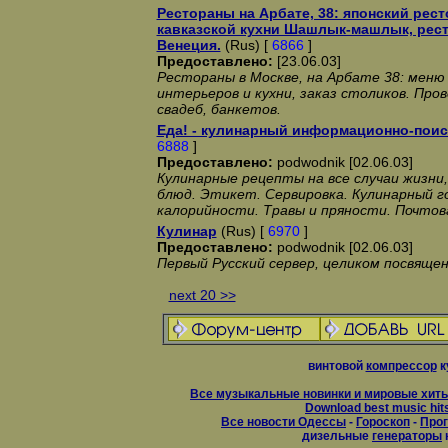
Рестораны на Арбате, 38: японский рест
кавказской кухни Шашлык-машлык, рест
Венеция.
(Rus) [
6866
]
Предоставлено:
[23.06.03]
Рестораны в Москве, на Арбате 38: меню
интерьеров и кухни, заказ столиков. Про
свадеб, банкетов.
Еда! - кулинарный информационно-поис
6888
]
Предоставлено:
podwodnik [02.06.03]
Кулинарные рецепты на все случаи жизни
блюд. Этикет. Сервировка. Кулинарный г
калорийности. Травы и пряности. Почтов
Кулинар
(Rus) [
6970
]
Предоставлено:
podwodnik [02.06.03]
Первый Русский сервер, целиком посвящен
next 20 >>
винтовой
компрессор
к
Все музыкальные новинки и мировые хиты
Download best music hit
Все новости Одессы
-
Гороскоп
-
Прог
дизельные
генераторы