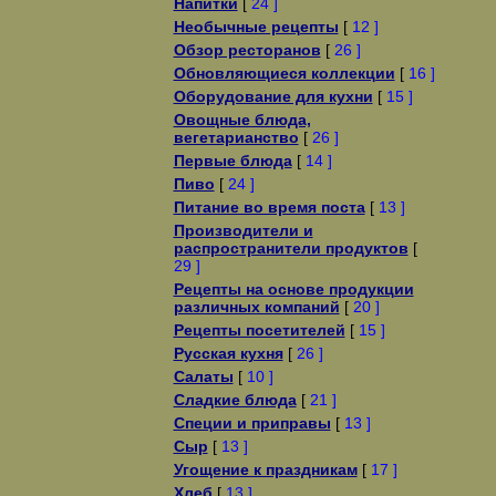
Напитки
[
24 ]
Необычные рецепты
[
12 ]
Обзор ресторанов
[
26 ]
Обновляющиеся коллекции
[
16 ]
Оборудование для кухни
[
15 ]
Овощные блюда,
вегетарианство
[
26 ]
Первые блюда
[
14 ]
Пиво
[
24 ]
Питание во время поста
[
13 ]
Производители и
распространители продуктов
[
29 ]
Рецепты на основе продукции
различных компаний
[
20 ]
Рецепты посетителей
[
15 ]
Русская кухня
[
26 ]
Салаты
[
10 ]
Сладкие блюда
[
21 ]
Специи и приправы
[
13 ]
Сыр
[
13 ]
Угощение к праздникам
[
17 ]
Хлеб
[
13 ]