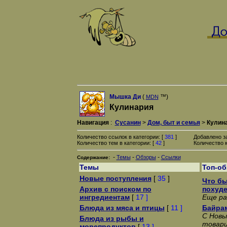
Мышка Ди
(
™)
MDN
Кулинария
Навигация
:
Сусанин
>
Дом, быт и семья
>
Кулин
Количество ссылок в категории: [
381
]
Добавлено з
Количество тем в категории: [
42
]
Количество к
-
-
-
Темы
Обзоры
Ссылки
Содержание:
Темы
Топ-о
Новые поступления
[
35
]
Что бы
Архив с поиском по
похуд
ингредиентам
[
17 ]
Еще ра
Блюда из мяса и птицы
[
11 ]
Байрам
С Новы
Блюда из рыбы и
товари
морепродуктов
[
13 ]