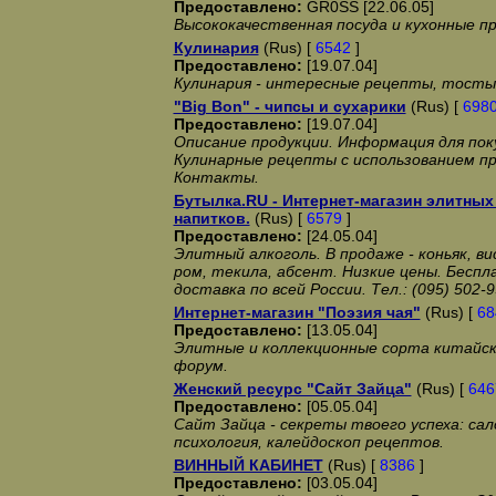
Предоставлено:
GR0SS [22.06.05]
Высококачественная посуда и кухонные п
Кулинария
(Rus) [
6542
]
Предоставлено:
[19.07.04]
Кулинария - интересные рецепты, тосты
"Big Bon" - чипсы и сухарики
(Rus) [
698
Предоставлено:
[19.07.04]
Описание продукции. Информация для пок
Кулинарные рецепты с использованием пр
Контакты.
Бутылка.RU - Интернет-магазин элитных
напитков.
(Rus) [
6579
]
Предоставлено:
[24.05.04]
Элитный алкоголь. В продаже - коньяк, ви
ром, текила, абсент. Низкие цены. Беспл
доставка по всей России. Тел.: (095) 502-9
Интернет-магазин "Поэзия чая"
(Rus) [
68
Предоставлено:
[13.05.04]
Элитные и коллекционные сорта китайск
форум.
Женский ресурс "Сайт Зайца"
(Rus) [
646
Предоставлено:
[05.05.04]
Сайт Зайца - секреты твоего успеха: сал
психология, калейдоскоп рецептов.
ВИННЫЙ КАБИНЕТ
(Rus) [
8386
]
Предоставлено:
[03.05.04]