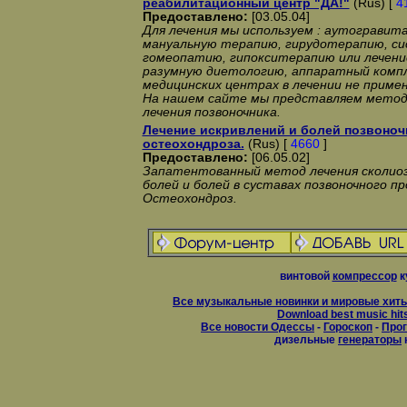
реабилитационный центр "ДА!"
(Rus) [
4
Предоставлено:
[03.05.04]
Для лечения мы используем : аутограви
мануальную терапию, гирудотерапию, си
гомеопатию, гипокситерапию или лечени
разумную диетологию, аппаратный компл
медицинских центрах в лечении не прим
На нашем сайте мы представляем мето
лечения позвоночника.
Лечение искривлений и болей позвоноч
остеохондроза.
(Rus) [
4660
]
Предоставлено:
[06.05.02]
Запатентованный метод лечения сколиоза
болей и болей в суставах позвоночного п
Остеохондроз.
винтовой
компрессор
к
Все музыкальные новинки и мировые хиты
Download best music hit
Все новости Одессы
-
Гороскоп
-
Прог
дизельные
генераторы