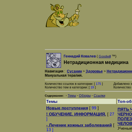
Геннадий Ковалев
(
™)
Goodwill
Нетрадиционная медицина
Навигация
:
Сусанин
>
Здоровье
>
Нетрадиционн
Мануальная терапия.
Количество ссылок в категории: [
175
]
Добавлено з
Количество тем в категории: [
19
]
Количество 
-
-
-
Темы
Обзоры
Ссылки
Содержание:
Темы
Топ-о
Новые поступления
[
99
]
ПЯТЬ 
! ОБУЧЕНИЕ. ИНФОРМАЦИЯ.
[
27
ЧЕРНО
]
ПОЛЕЗ
ЧЕЛОВ
- Лечение кожных заболеваний
[
Ученые
13 ]