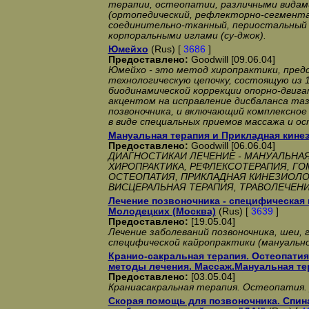
терапии, остеопатии, различными видам
(ортопедический, рефлекторно-сегмента
соединительно-тканный, периостальный и
корпоральными иглами (су-джок).
Юмейхо
(Rus) [
3686
]
Предоставлено:
Goodwill [09.06.04]
Юмейхо - это метод хиропрактики, пре
технологическую цепочку, состоящую из 
биодинамической коррекции опорно-двиг
акцентом на исправление дисбаланса таз
позвоночника, и включающий комплексно
в виде специальных приемов массажа и о
Мануальная терапия и Прикладная кине
Предоставлено:
Goodwill [06.06.04]
ДИАГНОСТИКАИ ЛЕЧЕНИЕ - МАНУАЛЬНА
ХИРОПРАКТИКА, РЕФЛЕКСОТЕРАПИЯ, ГО
ОСТЕОПАТИЯ, ПРИКЛАДНАЯ КИНЕЗИОЛО
ВИСЦЕРАЛЬНАЯ ТЕРАПИЯ, ТРАВОЛЕЧЕНИЕ
Лечение позвоночника - специфическая ка
Молодецких (Москва)
(Rus) [
3639
]
Предоставлено:
[19.05.04]
Лечение заболеваний позвоночника, шеи,
специфической кайропрактики (мануально
Кранио-сакральная терапия. Остеопати
методы лечения. Массаж.Мануальная те
Предоставлено:
[03.05.04]
Краниасакральная терапия. Остеопатия
Скорая помощь для позвоночника. Спин