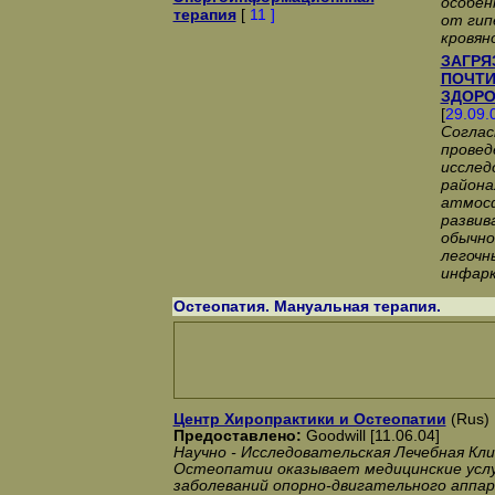
особен
терапия
[
11 ]
от гип
кровян
ЗАГРЯ
ПОЧТИ
ЗДОРО
[
29.09.
Соглас
провед
исслед
района
атмосф
развив
обычно
легочн
инфарк
Остеопатия. Мануальная терапия.
Центр Хиропрактики и Остеопатии
(Rus) 
Предоставлено:
Goodwill [11.06.04]
Научно - Исследовательская Лечебная Кл
Остеопатии оказывает медицинские услу
заболеваний опорно-двигательного аппа