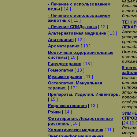
чашек 
- Лечение с использованием
день о
воды
[
14 ]
в том 
- Лечение с использованием
берем
животных
[
11 ]
ТЕННИ
- Лечение СПИДа, рака
[
12 ]
ЛЕКАР
Австра
Альтернативная медицина
[
13 ]
утвер
Апитерапия
[
12 ]
средст
Ароматерапия
[
13 ]
страда
Помочь
Восточные оздоровительные
теннис
системы
[
15 ]
пижаме
Гирудотерапия
[
13 ]
9 леге
Гомеопатия
[
13 ]
забол
Музыкотерапия
[
11 ]
Болезн
интимн
Остеопатия. Мануальная
Гиппок
терапия.
[
17 ]
этих н
Препараты. Изделия. Инвентарь.
пополн
[
15 ]
следуе
Рефлексотерапия
[
13 ]
говори
Рэйки
[
14 ]
ЗИМНЕ
СПРОВ
Фитотерапия. Лекарственные
[
24.10.
растения.
[
18 ]
Резкие
Холистическая медицина
[
11 ]
могут 
Энергоинформационнная