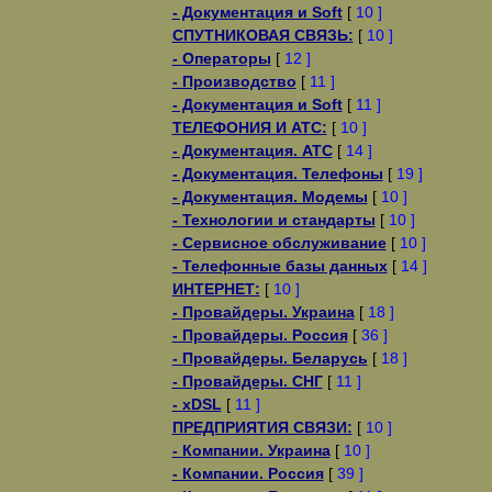
- Документация и Soft
[
10 ]
СПУТНИКОВАЯ СВЯЗЬ:
[
10 ]
- Операторы
[
12 ]
- Производство
[
11 ]
- Документация и Soft
[
11 ]
ТЕЛЕФОНИЯ И АТС:
[
10 ]
- Документация. АТС
[
14 ]
- Документация. Телефоны
[
19 ]
- Документация. Модемы
[
10 ]
- Технологии и стандарты
[
10 ]
- Сервисное обслуживание
[
10 ]
- Телефонные базы данных
[
14 ]
ИНТЕРНЕТ:
[
10 ]
- Провайдеры. Украина
[
18 ]
- Провайдеры. Россия
[
36 ]
- Провайдеры. Беларусь
[
18 ]
- Провайдеры. СНГ
[
11 ]
- xDSL
[
11 ]
ПРЕДПРИЯТИЯ СВЯЗИ:
[
10 ]
- Компании. Украина
[
10 ]
- Компании. Россия
[
39 ]