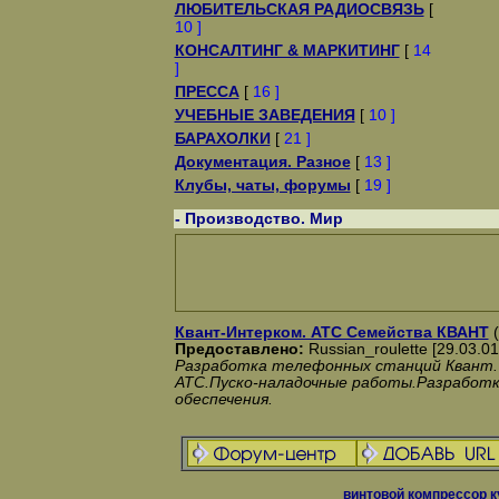
ЛЮБИТЕЛЬСКАЯ РАДИОСВЯЗЬ
[
10 ]
КОНСАЛТИНГ & МАРКИТИНГ
[
14
]
ПРЕССА
[
16 ]
УЧЕБНЫЕ ЗАВЕДЕНИЯ
[
10 ]
БАРАХОЛКИ
[
21 ]
Документация. Разное
[
13 ]
Клубы, чаты, форумы
[
19 ]
- Производство. Мир
Квант-Интерком. АТС Семейства КВАНТ
(
Предоставлено:
Russian_roulette [29.03.01
Разработка телефонных станций Квант.
АТС.Пуско-наладочные работы.Разработ
обеспечения.
винтовой
компрессор
к