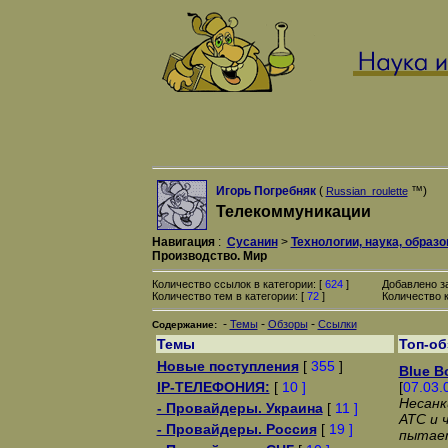
Игорь Погребняк
(
™)
Russian_roulette
Телекоммуникации
Навигация
:
Сусанин
>
Технологии, наука, образ
Производство. Мир
Количество ссылок в категории: [
624
]
Добавлено з
Количество тем в категории: [
72
]
Количество к
-
-
-
Темы
Обзоры
Ссылки
Содержание:
Темы
Топ-о
Новые поступления
[
355
]
Blue B
IP-ТЕЛЕФОНИЯ:
[
10 ]
[
07.03.
Несанк
- Провайдеры. Украина
[
11 ]
АТС и 
- Провайдеры. Россия
[
19 ]
пытает