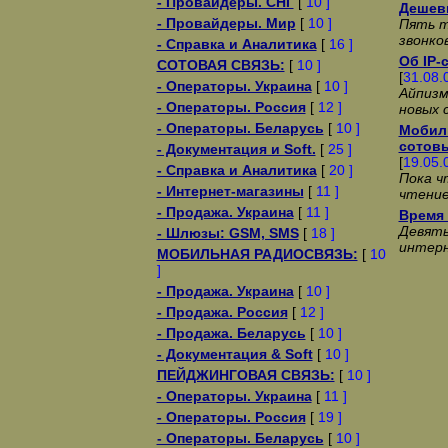
- Провайдеры. СНГ
[
10 ]
Дешев
- Провайдеры. Мир
[
10 ]
Пять т
звонко
- Справка и Аналитика
[
16 ]
Об IP-
СОТОВАЯ СВЯЗЬ:
[
10 ]
[
31.08.
- Операторы. Украина
[
10 ]
Айпизм
- Операторы. Россия
[
12 ]
новых 
- Операторы. Беларусь
[
10 ]
Мобил
сотов
- Документация и Soft.
[
25 ]
[
19.05.
- Справка и Аналитика
[
20 ]
Пока ч
- Интернет-магазины
[
11 ]
чтение
- Продажа. Украина
[
11 ]
Время 
Девять
- Шлюзы: GSM, SMS
[
18 ]
интер
МОБИЛЬНАЯ РАДИОСВЯЗЬ:
[
10
]
- Продажа. Украина
[
10 ]
- Продажа. Россия
[
12 ]
- Продажа. Беларусь
[
10 ]
- Документация & Soft
[
10 ]
ПЕЙДЖИНГОВАЯ СВЯЗЬ:
[
10 ]
- Операторы. Украина
[
11 ]
- Операторы. Россия
[
19 ]
- Операторы. Беларусь
[
10 ]