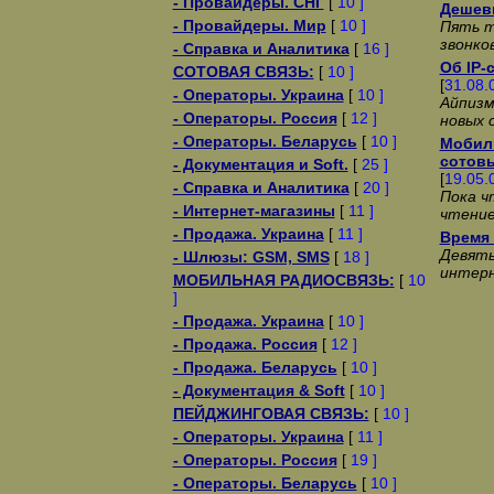
- Провайдеры. СНГ
[
10 ]
Дешев
- Провайдеры. Мир
[
10 ]
Пять т
звонко
- Справка и Аналитика
[
16 ]
Об IP-
СОТОВАЯ СВЯЗЬ:
[
10 ]
[
31.08.
- Операторы. Украина
[
10 ]
Айпизм
- Операторы. Россия
[
12 ]
новых 
- Операторы. Беларусь
[
10 ]
Мобил
сотов
- Документация и Soft.
[
25 ]
[
19.05.
- Справка и Аналитика
[
20 ]
Пока ч
- Интернет-магазины
[
11 ]
чтение
- Продажа. Украина
[
11 ]
Время 
Девять
- Шлюзы: GSM, SMS
[
18 ]
интер
МОБИЛЬНАЯ РАДИОСВЯЗЬ:
[
10
]
- Продажа. Украина
[
10 ]
- Продажа. Россия
[
12 ]
- Продажа. Беларусь
[
10 ]
- Документация & Soft
[
10 ]
ПЕЙДЖИНГОВАЯ СВЯЗЬ:
[
10 ]
- Операторы. Украина
[
11 ]
- Операторы. Россия
[
19 ]
- Операторы. Беларусь
[
10 ]