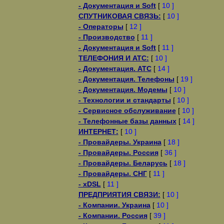
- Документация и Soft
[
10 ]
СПУТНИКОВАЯ СВЯЗЬ:
[
10 ]
- Операторы
[
12 ]
- Производство
[
11 ]
- Документация и Soft
[
11 ]
ТЕЛЕФОНИЯ И АТС:
[
10 ]
- Документация. АТС
[
14 ]
- Документация. Телефоны
[
19 ]
- Документация. Модемы
[
10 ]
- Технологии и стандарты
[
10 ]
- Сервисное обслуживание
[
10 ]
- Телефонные базы данных
[
14 ]
ИНТЕРНЕТ:
[
10 ]
- Провайдеры. Украина
[
18 ]
- Провайдеры. Россия
[
36 ]
- Провайдеры. Беларусь
[
18 ]
- Провайдеры. СНГ
[
11 ]
- xDSL
[
11 ]
ПРЕДПРИЯТИЯ СВЯЗИ:
[
10 ]
- Компании. Украина
[
10 ]
- Компании. Россия
[
39 ]