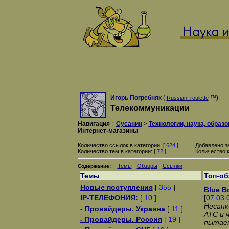
Игорь Погребняк
(
™)
Russian_roulette
Телекоммуникации
Навигация
:
Сусанин
>
Технологии, наука, образ
Интернет-магазины
Количество ссылок в категории: [
624
]
Добавлено з
Количество тем в категории: [
72
]
Количество к
-
-
-
Темы
Обзоры
Ссылки
Содержание:
Темы
Топ-о
Новые поступления
[
355
]
Blue B
IP-ТЕЛЕФОНИЯ:
[
10 ]
[
07.03.
Несанк
- Провайдеры. Украина
[
11 ]
АТС и 
- Провайдеры. Россия
[
19 ]
пытает