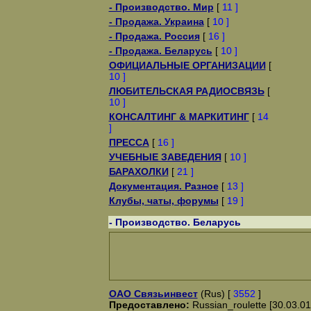
- Производство. Мир
[
11 ]
- Продажа. Украина
[
10 ]
- Продажа. Россия
[
16 ]
- Продажа. Беларусь
[
10 ]
ОФИЦИАЛЬНЫЕ ОРГАНИЗАЦИИ
[
10 ]
ЛЮБИТЕЛЬСКАЯ РАДИОСВЯЗЬ
[
10 ]
КОНСАЛТИНГ & МАРКИТИНГ
[
14
]
ПРЕССА
[
16 ]
УЧЕБНЫЕ ЗАВЕДЕНИЯ
[
10 ]
БАРАХОЛКИ
[
21 ]
Документация. Разное
[
13 ]
Клубы, чаты, форумы
[
19 ]
- Производство. Беларусь
ОАО Связьинвест
(Rus) [
3552
]
Предоставлено:
Russian_roulette [30.03.01