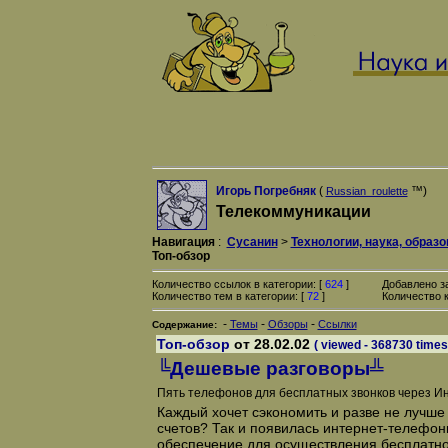
Игорь Погребняк
(
™)
Russian_roulette
Телекоммуникации
Навигация
:
Сусанин
>
Технологии, наука, образ
Топ-обзор
Количество ссылок в категории: [
624
]
Добавлено з
Количество тем в категории: [
72
]
Количество к
-
-
-
Темы
Обзоры
Ссылки
Содержание:
Топ-обзор
от 28.02.02
( viewed - 368730 times
╚Дешевые разговоры╩
Пять телефонов для бесплатных звонков через И
Каждый хочет сэкономить и разве не лучше
счетов? Так и появилась интернет-телефон
обеспечение для осуществления бесплатно