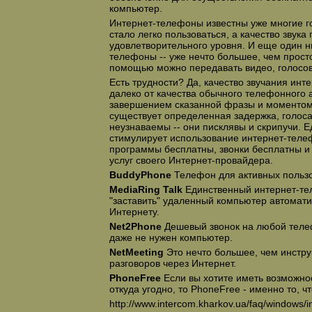
компьютер.
Интернет-телефоны известны уже многие г
стало легко пользоваться, а качество звука
удовлетворительного уровня. И еще один ню
телефоны -- уже нечто большее, чем просто 
помощью можно передавать видео, голосов
Есть трудности? Да, качество звучания ин
далеко от качества обычного телефонного 
завершением сказанной фразы и моментом,
существует определенная задержка, голос
неузнаваемы -- они писклявы и скрипучи. Е
стимулирует использование интернет-телеф
программы бесплатны, звонки бесплатны и 
услуг своего Интернет-провайдера.
BuddyPhone
Телефон для активных пользо
MediaRing Talk
Единственный интернет-те
"заставить" удаленный компьютер автомати
Интернету.
Net2Phone
Дешевый звонок на любой теле
даже не нужен компьютер.
NetMeeting
Это нечто большее, чем инстр
разговоров через Интернет.
PhoneFree
Если вы хотите иметь возможнос
откуда угодно, то PhoneFree - именно то, ч
http://www.intercom.kharkov.ua/faq/windows/