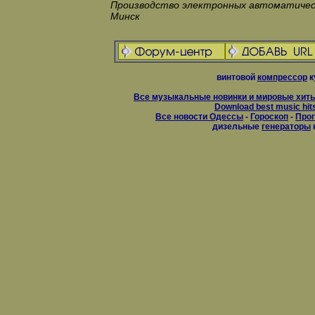
Производство электронных автоматичес
Минск
винтовой
компрессор
к
Все музыкальные новинки и мировые хиты
Download best music hit
Все новости Одессы
-
Гороскоп
-
Прог
дизельные
генераторы