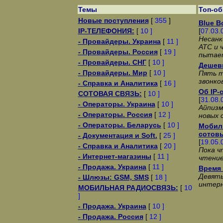
Темы
Топ-о
Новые поступления
[
355
]
Blue B
IP-ТЕЛЕФОНИЯ:
[
10 ]
[
07.03.
Несанк
- Провайдеры. Украина
[
11 ]
АТС и 
- Провайдеры. Россия
[
19 ]
пытает
- Провайдеры. СНГ
[
10 ]
Дешев
- Провайдеры. Мир
[
10 ]
Пять т
звонко
- Справка и Аналитика
[
16 ]
Об IP-
СОТОВАЯ СВЯЗЬ:
[
10 ]
[
31.08.
- Операторы. Украина
[
10 ]
Айпизм
- Операторы. Россия
[
12 ]
новых 
- Операторы. Беларусь
[
10 ]
Мобил
сотов
- Документация и Soft.
[
25 ]
[
19.05.
- Справка и Аналитика
[
20 ]
Пока ч
- Интернет-магазины
[
11 ]
чтение
- Продажа. Украина
[
11 ]
Время 
Девять
- Шлюзы: GSM, SMS
[
18 ]
интер
МОБИЛЬНАЯ РАДИОСВЯЗЬ:
[
10
]
- Продажа. Украина
[
10 ]
- Продажа. Россия
[
12 ]