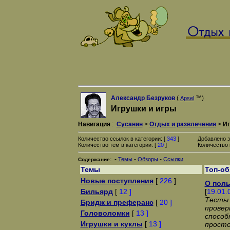
Александр Безруков
(
™)
Apsel
Игрушки и игры
Навигация
:
Сусанин
>
Отдых и развлечения
>
Иг
Количество ссылок в категории: [
343
]
Добавлено з
Количество тем в категории: [
20
]
Количество 
-
-
-
Темы
Обзоры
Ссылки
Содержание:
Темы
Топ-о
Новые поступления
[
226
]
О поль
Бильярд
[
12 ]
[
19.01.
Тесты 
Бридж и преферанс
[
20 ]
провер
Головоломки
[
13 ]
способ
Игрушки и куклы
[
13 ]
просто