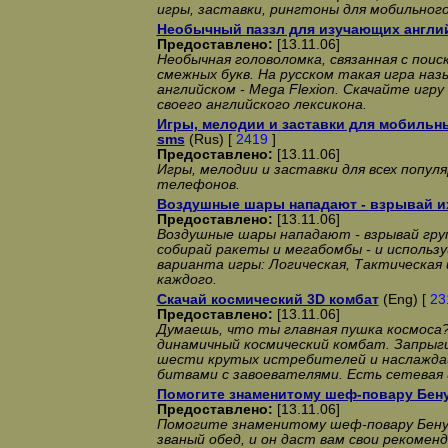
игры, заставки, рингтоны для мобильног
Необычный паззл для изучающих англи
Предоставлено:
[13.11.06]
Необычная головоломка, связанная с поис
смежных букв. На русском такая игра назы
английском - Mega Flexion. Скачайте игр
своего английского лексикона.
Игры, мелодии и заставки для мобильны
sms
(Rus) [
2419
]
Предоставлено:
[13.11.06]
Игры, мелодии и заставки для всех попул
телефонов.
Воздушные шары нападают - взрывай и
Предоставлено:
[13.11.06]
Воздушные шары нападают - взрывай гру
собирай ракеты и мегабомбы - и использу
варианта игры: Логическая, Тактическая 
каждого.
Скачай космический 3D комбат
(Eng) [
23
Предоставлено:
[13.11.06]
Думаешь, что ты главная пушка космоса
динамичный космический комбат. Запрыги
шести крутых истребителей и наслаждай
битвами с завоевателями. Есть сетевая 
Помогите знаменитому шеф-повару Бен
Предоставлено:
[13.11.06]
Помогите знаменитому шеф-повару Бену
званый обед, и он даст вам свои рекомен