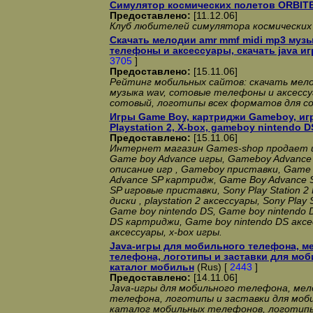
Симулятор космических полетов ORBIT
Предоставлено:
[11.12.06]
Клуб любителей симулятора космически
Скачать мелодии amr mmf midi mp3 музы
телефоны и аксессуары, скачать java и
3705
]
Предоставлено:
[15.11.06]
Рейтинг мобильных сайтов: скачать мело
музыка wav, сотовые телефоны и аксессуа
сотовый, логотипы всех форматов для с
Игры Game Boy, картриджи Gameboy, и
Playstation 2, X-box, gameboy nintendo D
Предоставлено:
[15.11.06]
Интернет магазин Games-shop продает 
Game boy Advance игры, Gameboy Advanc
описание игр , Gameboy приставки, Game
Advance SP картридж, Game Boy Advance 
SP игровые приставки, Sony Play Station 2
диски , playstation 2 аксессуары, Sony Play 
Game boy nintendo DS, Game boy nintendo 
DS картриджи, Game boy nintendo DS аксес
аксессуары, x-box игры.
Java-игры для мобильного телефона, м
телефона, логотипы и заставки для моб
каталог мобильн
(Rus) [
2443
]
Предоставлено:
[14.11.06]
Java-игры для мобильного телефона, мел
телефона, логотипы и заставки для моб
каталог мобильных телефонов, логотипы, 