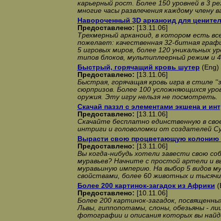
карьерный рост. Более 150 уровней в 3 р
многие часы развлечения каждому члену в
Навороченный 3D арканоид для ценител
Предоставлено:
[13.11.06]
Трехмерный арканоид, в котором есть вс
пожелает: качественная 32-битная график
5 игровых миров, более 120 уникальных ур
типов блоков, мультиплеерный режим и 4
Быстрый, горячащий кровь шутер
(Eng)
Предоставлено:
[13.11.06]
Быстрая, горячащая кровь игра в стиле ''з
сюрпризов. Более 100 усложняющихся уро
оружия. Эту игру нельзя не посмотреть.
Скачай паззл с элементами экшена и ин
Предоставлено:
[13.11.06]
Скачайте бесплатно единственную в свое
интриги и головоломки от создателей Суп
Вырасти свою процветающую колонию
Предоставлено:
[13.11.06]
Вы когда-нибудь хотели завести свою с
муравьев? Начните с простой артели и 
муравьиную империю. На выбор 5 видов м
свойствами, более 60 животных и тысяч
Более 200 картинок-загадок из Африки
(
Предоставлено:
[10.11.06]
Более 200 картинок-загадок, посвященны
Львы, гиппопотамы, слоны, обезьяны - л
фотографии и описания которых вы найд