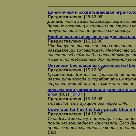
Динамичная и захватывающая игра-гол
Предоставлено:
[29.12.06]
Динамичная и захватывающая игра-голов
древних сокровищ в колонки или строки 
получить еще более ценные сокровища.
Необычная логическая игра для знатоко
Предоставлено:
[15.12.06]
Продвинутая логическая игра для насто
развивающих головоломок. Множество иск
элегантный геймплей и расслабляющая ат
может потребоваться для получения удо
Останови беспощадных демонов из Пре
Предоставлено:
[15.12.06]
Враждебные демоны из Преисподней приш
разрушить города и поработить их жител
странствующий рыцарь, сможете остано
sms аукцион уникальная и увлекательна
игра
(Rus) [
9497
]
Предоставлено:
[15.12.06]
smsauction sms аукцион ига через СМС
Download for free the fairy puzzle Charm T
Предоставлено:
[14.12.06]
Складывай мозаику, перемещаясь из одног
помощью волшебного кристалла. Если Вы
приключения и счастливые концы, то это
Вас!