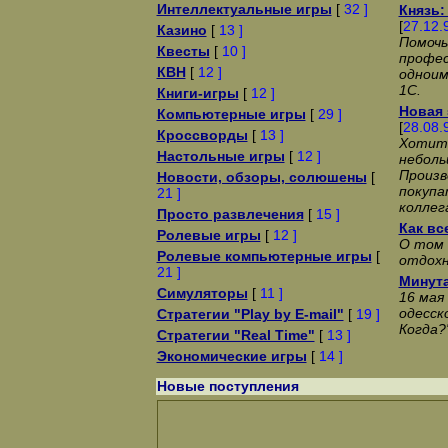
Интеллектуальные игры
[
32 ]
Князь:
[
27.12.
Казино
[
13 ]
Помочь
Квесты
[
10 ]
профе
КВН
[
12 ]
одноим
1С.
Книги-игры
[
12 ]
Новая 
Компьютерные игры
[
29 ]
[
28.08.
Кроссворды
[
13 ]
Хотит
Настольные игры
[
12 ]
неболь
Произв
Новости, обзоры, солюшены
[
покупа
21 ]
коллег
Просто развлечения
[
15 ]
Как все
Ролевые игры
[
12 ]
О том 
Ролевые компьютерные игры
[
отдохн
21 ]
Минут
Симуляторы
[
11 ]
16 мая
одесск
Стратегии "Play by E-mail"
[
19 ]
Когда?
Стратегии "Real Time"
[
13 ]
Экономические игры
[
14 ]
Новые поступления