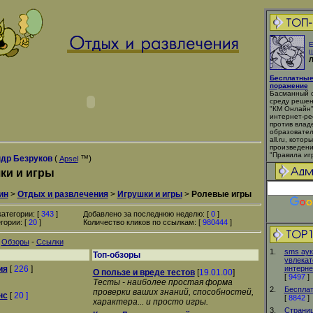
Е
Ш
Л
Бесплатные
поражение
Басманный с
среду решен
"КМ Онлайн"
интернет-ре
против влад
образовател
all.ru, кото
произведени
"Правила игр
др Безруков
(
™)
Apsel
ки и игры
ин
>
Отдых и развлечения
>
Игрушки и игры
>
Ролевые игры
атегории: [
343
]
Добавлено за последнюю неделю: [
0
]
гории: [
20
]
Количество кликов по ссылкам: [
980444
]
-
-
Обзоры
Ссылки
1.
sms аук
Топ-обзоры
увлекат
ия
[
226
]
интерне
О пользе и вреде тестов
[
19.01.00
]
[
9497
]
Тесты - наиболее простая форма
2.
Беспла
проверки ваших знаний, способностей,
нс
[
20 ]
[
8842
]
характера... и просто игры.
3.
Страни