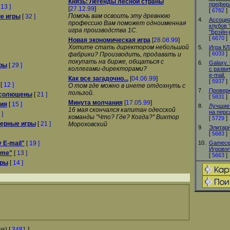
Князь: Легенды лесной страны
префера
[
13 ]
[
27.12.99
]
[
6782
]
Помочь вам освоить эту древнюю
е игры
[
32 ]
4.
Ассоциа
профессию Вам поможет одноименная
клубов 
игра производства 1С.
"Брэйн-
[
6670
]
Новая экономическая игра
[
28.08.99
]
Хотите стать директором небольшой
5.
Игра К
[
6033
]
фабрики? Производить, продавать и
покупать на бирже, общаться с
6.
Galaxy.
ры
[
29 ]
коллегами-директорами?
с разви
e-mail.
Как все загадочно...
[
04.06.99
]
[
5937
]
[
12 ]
О том где можно в инете отдохнуть с
7.
Проверк
пользой.
, солюшены
[
21 ]
[
5831
]
Минута молчания
[
17.05.99
]
ия
[
15 ]
8.
Лучшие
16 мая скончался капитан одесской
на перс
 ]
команды "Что? Где? Когда?" Виктор
[
5729
]
ерные игры
[
21 ]
Мороховский
9.
Элитарн
[
5683
]
 E-mail"
[
19 ]
10.
Gamecen
Игровог
ime"
[
13 ]
[
5663
]
гры
[
14 ]
s) [
3481
]