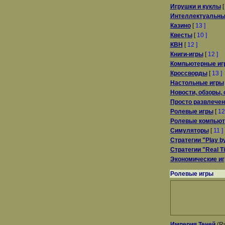
Игрушки и куклы
Интеллектуальны
Казино
[
13 ]
Квесты
[
10 ]
КВН
[
12 ]
Книги-игры
[
12 ]
Компьютерные иг
Кроссворды
[
13 ]
Настольные игры
Новости, обзоры
Просто развлечен
Ролевые игры
[
12
Ролевые компьют
Симуляторы
[
11 ]
Стратегии "Play by
Стратегии "Real T
Экономические и
Ролевые игры
Империя Теней
(Ru