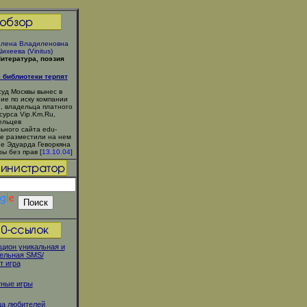
лена Владиленовна
ихеева (Vinitus)
итература, поэзия
 библиотеки терпят
уд Москвы вынес в
ие по иску компании
, владельца платного
сурса Vip.Km.Ru,
ельцев
ьного сайта edu-
рые разместили на нем
е Эдуарда Геворкяна
ы без прав [
13.10.04
]
цион уникальная и
ельная SMS/
т игра
тные игры
ца любителей