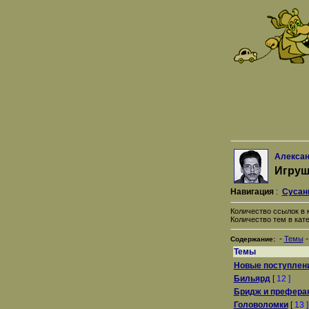
Алексан
Игруш
Навигация
:
Сусан
Количество ссылок в к
Количество тем в кате
-
Темы
Содержание:
Темы
Новые поступлен
Бильярд
[
12 ]
Бридж и префера
Головоломки
[
13 ]