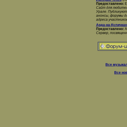
Предоставлено:
E
Сайт для любителе
Урале. Публикуют
анонсы, форумы д
адреса участников
Арда-на-Куличках
Предоставлено:
A
Сервер, посвященн
Все музыкал
Все но