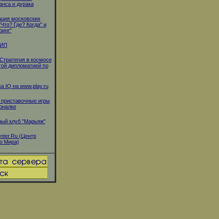
нса и дурака
ция московских
"Что? Где? Когда" и
ринг"
ЛИП
 Стратегия в космосе
той дипломатией по
а IQ на www.play.ru
 приставочные игры
оналке
ый клуб "Марьяж"
ter.Ru (Центр
о Мира)