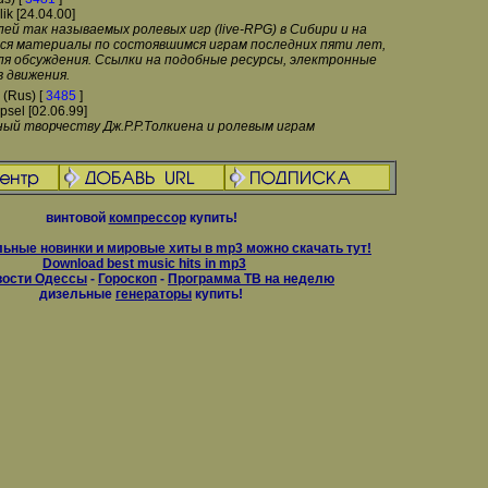
lik [24.04.00]
й так называемых ролевых игр (live-RPG) в Сибири и на
ся материалы по состоявшимся играм последних пяти лет,
ля обсуждения. Ссылки на подобные ресурсы, электронные
 движения.
(Rus) [
3485
]
psel [02.06.99]
ый творчеству Дж.Р.Р.Толкиена и ролевым играм
винтовой
компрессор
купить!
ьные новинки и мировые хиты в mp3 можно скачать тут!
Download best music hits in mp3
вости Одессы
-
Гороскоп
-
Программа ТВ на неделю
дизельные
генераторы
купить!