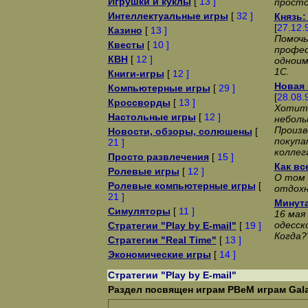
Игрушки и куклы
[
13 ]
просто
Интеллектуальные игры
[
32 ]
Князь:
[
27.12.
Казино
[
13 ]
Помочь
Квесты
[
10 ]
профе
КВН
[
12 ]
одноим
1С.
Книги-игры
[
12 ]
Новая 
Компьютерные игры
[
29 ]
[
28.08.
Кроссворды
[
13 ]
Хотит
Настольные игры
[
12 ]
неболь
Произв
Новости, обзоры, солюшены
[
покупа
21 ]
коллег
Просто развлечения
[
15 ]
Как все
Ролевые игры
[
12 ]
О том 
Ролевые компьютерные игры
[
отдохн
21 ]
Минут
Симуляторы
[
11 ]
16 мая
одесск
Стратегии "Play by E-mail"
[
19 ]
Когда?
Стратегии "Real Time"
[
13 ]
Экономические игры
[
14 ]
Стратегии "Play by E-mail"
Раздел посвящен играм PBeM играм Galax