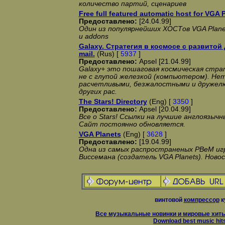
количество партий, сценариев
Free full featured automatic host for VGA 
Предоставлено:
[24.04.99]
Один из популярнейших ХОСТов VGA Planet
и addons
Galaxy. Стратегия в космосе с развитой
mail.
(Rus) [
5937
]
Предоставлено:
Apsel [21.04.99]
Galaxy+ это пошаговая космическая стра
не с глупой железкой (компьютером). Нет
расчетливыми, безжалостными и друже
других рас.
The Stars! Directory
(Eng) [
3350
]
Предоставлено:
Apsel [20.04.99]
Все о Stars! Ссылки на лучшие англоязычн
Сайт постоянно обновляется.
VGA Planets
(Eng) [
3628
]
Предоставлено:
[19.04.99]
Одна из самых распространеных PBeM иг
Виссемана (создатель VGA Planets). Новос
винтовой
компрессор
к
Все музыкальные новинки и мировые хиты
Download best music hit