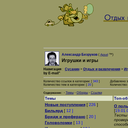
Александр Безруков
(
™)
Apsel
Игрушки и игры
Навигация
:
Сусанин
>
Отдых и развлечения
>
Иг
by E-mail"
Количество ссылок в категории: [
343
]
Добавлено з
Количество тем в категории: [
20
]
Количество 
-
-
-
Темы
Обзоры
Ссылки
Содержание:
Темы
Топ-о
Новые поступления
[
226
]
О поль
Бильярд
[
12 ]
[
19.01.
Тесты 
Бридж и преферанс
[
20 ]
провер
Головоломки
[
13 ]
способ