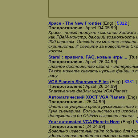
Xpace - The New Frontier
(Eng) [
5312
]
Предоставлено:
Apsel [04.05.99]
Xpace - новый продукт компании Xoftware 
как PBeM-монстр, дающий возможность и
200 игрокам. Отсюда вы можете скачать
скриншоты. И следите за новостями! Ск
хосты...
Stars! : правила, FAQ, новые игры...
(Rus
Предоставлено:
Apsel [26.04.99]
Главное достоинство сайта - интересный
Также можете скачать нужные файлы и п
игру.
VGA Planets Shareware Files
(Eng) [
3381
]
Предоставлено:
Apsel [26.04.99]
Sharewarные файлы игры VGA Planets
Автоматический ХОСТ VGA Planets
(Eng)
Предоставлено:
[25.04.99]
Очень популярный среди русскоязычного 
Куча сценариев. Большинство игр исполь
дослужиться до ОЧЕНЬ высокого звания :-
Your automated VGA Planets Host
(Eng) [
5
Предоставлено:
[24.04.99]
Довольно известный сайт (однако для до
удовольствия придется немного раскоше