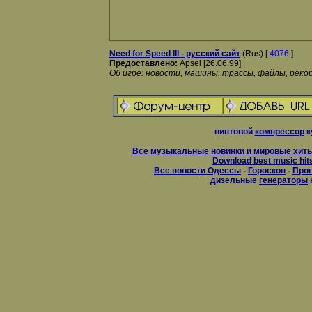
Need for Speed III - русский сайт
(Rus) [
4076
]
Предоставлено:
Apsel [26.06.99]
Об игре: новости, машины, трассы, файлы, рекор
винтовой
компрессор
к
Все музыкальные новинки и мировые хиты
Download best music hit
Все новости Одессы
-
Гороскоп
-
Прог
дизельные
генераторы