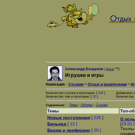
Александр Безруков
(
™)
Apsel
Игрушки и игры
Навигация
:
Сусанин
>
Отдых и развлечения
>
Иг
Количество ссылок в категории: [
343
]
Добавлено з
Количество тем в категории: [
20
]
Количество 
-
-
-
Темы
Обзоры
Ссылки
Содержание:
Темы
Топ-о
Новые поступления
[
226
]
О поль
Бильярд
[
12 ]
[
19.01.
Тесты 
Бридж и преферанс
[
20 ]
провер