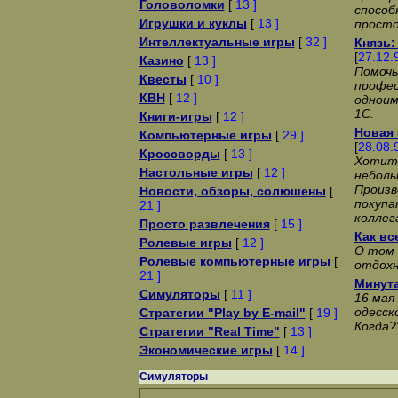
Головоломки
[
13 ]
способ
Игрушки и куклы
[
13 ]
просто
Интеллектуальные игры
[
32 ]
Князь:
[
27.12.
Казино
[
13 ]
Помочь
Квесты
[
10 ]
профе
КВН
[
12 ]
одноим
1С.
Книги-игры
[
12 ]
Новая 
Компьютерные игры
[
29 ]
[
28.08.
Кроссворды
[
13 ]
Хотит
Настольные игры
[
12 ]
неболь
Произв
Новости, обзоры, солюшены
[
покупа
21 ]
коллег
Просто развлечения
[
15 ]
Как все
Ролевые игры
[
12 ]
О том 
Ролевые компьютерные игры
[
отдохн
21 ]
Минут
Симуляторы
[
11 ]
16 мая
одесск
Стратегии "Play by E-mail"
[
19 ]
Когда?
Стратегии "Real Time"
[
13 ]
Экономические игры
[
14 ]
Симуляторы