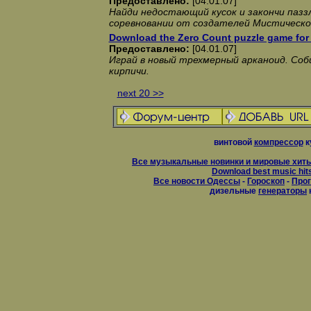
Предоставлено:
[04.01.07]
Найди недостающий кусок и закончи паз
соревновании от создателей Мистическо
Download the Zero Count puzzle game for 
Предоставлено:
[04.01.07]
Играй в новый трехмерный арканоид. Соб
кирпичи.
next 20 >>
винтовой
компрессор
к
Все музыкальные новинки и мировые хиты
Download best music hit
Все новости Одессы
-
Гороскоп
-
Прог
дизельные
генераторы