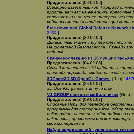
Предоставлено:
[03.03.08]
Всемирно известный кот Гарфилд отмеча
приглашает вас на вечеринку. Красочные
головоломки и не менее интересные ист
собраны вместе в этой коллекции голово
Free download Global Defense Network sh
3934
]
Предоставлено:
[20.02.08]
Динамичный экшен и шутер для тех, кто
Национальной Безопасности. Скачай игру
родины!
Скачай коллекцию из 10 лучших пасьян
Предоставлено:
[04.02.08]
Скачай коллекцию из 10 избранных карточ
клондайк,пирамида, свободная ячейка и мн
3DGame3D 3D OpenGL Games.
(Rus) [
487
Предоставлено:
[25.01.07]
3D OpenGL games. Funny to play.
VJ-GROUP портал о мобильниках
(Rus) [
Предоставлено:
[09.01.07]
Описание Игры для телефона бесплатные,
программы для телефона free, обзор тел
online радио, логотипы, обои рабочего сто
online игры, программы для компьютера,
свой материал на
Найди недостающий кусок и закончи паз