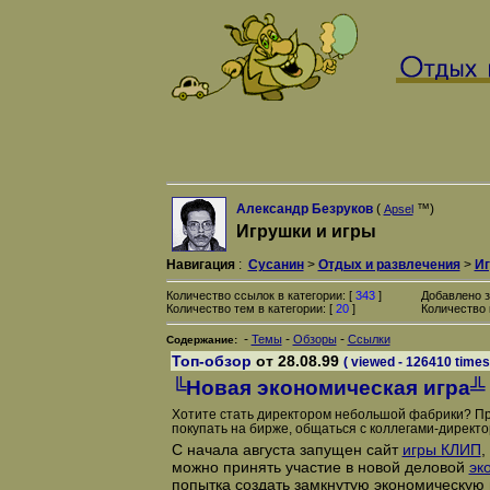
Александр Безруков
(
™)
Apsel
Игрушки и игры
Навигация
:
Сусанин
>
Отдых и развлечения
>
Иг
Количество ссылок в категории: [
343
]
Добавлено з
Количество тем в категории: [
20
]
Количество 
-
-
-
Темы
Обзоры
Ссылки
Содержание:
Топ-обзор
от 28.08.99
( viewed - 126410 times
╚Новая экономическая игра╩
Хотите стать директором небольшой фабрики? Пр
покупать на бирже, общаться с коллегами-директ
С начала августа запущен сайт
игры КЛИП
,
можно принять участие в новой деловой
эк
попытка создать замкнутую экономическую 