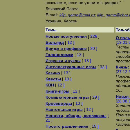
пожалеете, если не утоните в цифрах!"
Ляховский Павел.
E-mail:
klip_game@mail.ru
;
klip_game@chat.
Украина, Херсон.
Темы
Топ-о
Новые поступления
[
226
]
О поль
Бильярд
[
12 ]
[
19.01.
Тесты 
Бридж и преферанс
[
20 ]
провер
Головоломки
[
13 ]
способ
Игрушки и куклы
[
13 ]
просто
Интеллектуальные игры
[
32 ]
Князь:
[
27.12.
Казино
[
13 ]
Помочь
Квесты
[
10 ]
профе
КВН
[
12 ]
одноим
1С.
Книги-игры
[
12 ]
Новая 
Компьютерные игры
[
29 ]
[
28.08.
Кроссворды
[
13 ]
Хотит
Настольные игры
[
12 ]
неболь
Произв
Новости, обзоры, солюшены
[
покупа
21 ]
коллег
Просто развлечения
[
15 ]