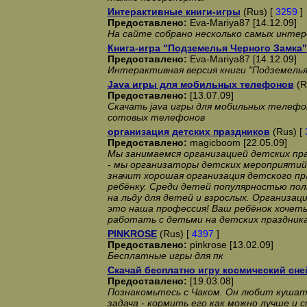
Интерактивные книги-игры
(Rus) [
3259
]
Предоставлено:
Eva-Mariya87 [14.12.09]
На сайте собрано несколько самых интер
Книга-игра "Подземелья Черного Замка"
Предоставлено:
Eva-Mariya87 [14.12.09]
Интерактивная версия книги "Подземелья
Java игры для мобильных телефонов
(R
Предоставлено:
[13.07.09]
Скачать java игры для мобильных телефо
сотовых телефонов
организация детских праздников
(Rus) [
Предоставлено:
magicboom [22.05.09]
Мы занимаемся организацией детских пр
- мы организаторы детских мероприятий.
значит хорошая организация детского пр
ребёнку. Среди детей популярностью по
на льду для детей и взрослых. Организаци
это наша профессия! Ваш ребёнок хочеть
работать с детьми на детских праздниках.
PINKROSE
(Rus) [
4397
]
Предоставлено:
pinkrose [13.02.09]
Бесплатные игры для пк
Скачай бесплатно игру космический сне
Предоставлено:
[19.03.08]
Познакомьтесь с Чаком. Он любит кушать
задача - кормить его как можно лучше и