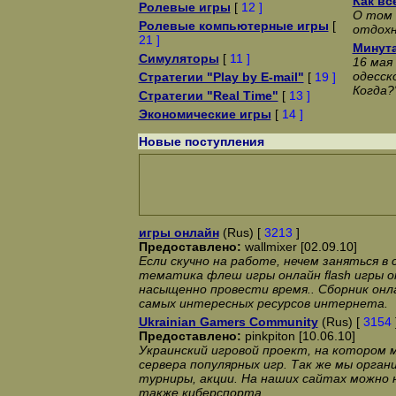
Как все
Ролевые игры
[
12 ]
О том 
Ролевые компьютерные игры
[
отдохн
21 ]
Минут
Симуляторы
[
11 ]
16 мая
одесск
Стратегии "Play by E-mail"
[
19 ]
Когда?
Стратегии "Real Time"
[
13 ]
Экономические игры
[
14 ]
Новые поступления
игры онлайн
(Rus) [
3213
]
Предоставлено:
wallmixer [02.09.10]
Если скучно на работе, нечем заняться в 
тематика флеш игры онлайн flash игры o
насыщенно провести время.. Сборник онл
самых интересных ресурсов интернета.
Ukrainian Gamers Community
(Rus) [
3154
Предоставлено:
pinkpiton [10.06.10]
Украинский игровой проект, на котором 
сервера популярных игр. Так же мы орга
турниры, акции. На наших сайтах можно 
также киберспорта.