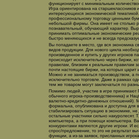
функционирует с минимальным количеством
Игра ориентирована на старшеклассников 
интересующихся экономической тематикой.
профессиональному торговцу ценными бум
небольшой фирмы. Она имеет не столько р
познавательный, обучающий характер. Вы
принимать оптимальные экономические ре
быстро меняющихся и не всегда предсказу
Вы попадаете в место, где вся экономика св
видов продукции. Для нового цикла необхо
произведенное и купить у других игроков п
происходит исключительно через биржи, к
правилам, близким к реальным правилам з
почти настоящие биржи, на которых царит 
Можно и не заниматься производством, а п
исключительно торговле. Даже в рамках одн
тем же товаром могут заключаться по разн
Помимо людей, участие в игре принимают 
обычного игрока-производственника) и Нац
валютно-кредитно-денежных отношений). 
формальна, опубликована и доступна для в
стабилизировать ситуацию в экономике, не 
остальные участники сильно накуролесят. Т.
компьютера, а при помощи компьютера. В
конкурентами являются другие игроки. И ес
спрос/предложение, то это не результат вы
функции, а из-за заявок, присланных игрок