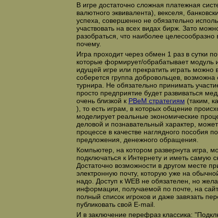
В игре достаточно сложная платежная систе
валютного эквивалента), векселя, банковск
успеха, совершенно не обязательно исполь
участвовать на всех видах бирж. Зато можн
разобраться, что наиболее целесообразно в
почему.
Игра проходит через обмен 1 раз в сутки 
которые формирует/обрабатывает модуль и
идущей игре или прекратить играть можно 
соберется группа добровольцев, возможна 
турнира. Не обязательно принимать участие
просто предприятие будет развиваться мед
очень близкой к
PBeM стратегиям
(таким, ка
), то есть играм, в которых общение происх
моделирует реальные экономические проце
деловой и познавательный характер, може
процессе в качестве наглядного пособия по
предложения, денежного обращения.
Компьютер, на котором развернута игра, м
подключаться к Интернету и иметь самую 
Достаточно возможности в другом месте п
электронную почту, которую уже на обычно
надо. Доступ к WEB не обязателен, но жел
информации, получаемой по почте, на сай
полный список игроков и даже завязать пер
публиковать свой E-mail.
И в заключение перефраз классика: "Подклю