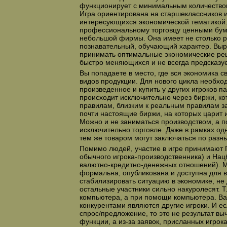
функционирует с минимальным количеством
Игра ориентирована на старшеклассников 
интересующихся экономической тематикой.
профессиональному торговцу ценными бум
небольшой фирмы. Она имеет не столько р
познавательный, обучающий характер. Вы
принимать оптимальные экономические ре
быстро меняющихся и не всегда предсказу
Вы попадаете в место, где вся экономика св
видов продукции. Для нового цикла необхо
произведенное и купить у других игроков п
происходит исключительно через биржи, к
правилам, близким к реальным правилам з
почти настоящие биржи, на которых царит 
Можно и не заниматься производством, а п
исключительно торговле. Даже в рамках одн
тем же товаром могут заключаться по разн
Помимо людей, участие в игре принимают 
обычного игрока-производственника) и Нац
валютно-кредитно-денежных отношений). 
формальна, опубликована и доступна для в
стабилизировать ситуацию в экономике, не 
остальные участники сильно накуролесят. Т.
компьютера, а при помощи компьютера. В
конкурентами являются другие игроки. И ес
спрос/предложение, то это не результат вы
функции, а из-за заявок, присланных игрок