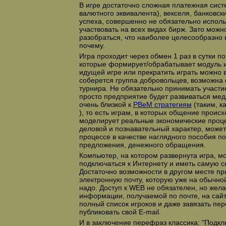
В игре достаточно сложная платежная систе
валютного эквивалента), векселя, банковск
успеха, совершенно не обязательно исполь
участвовать на всех видах бирж. Зато можн
разобраться, что наиболее целесообразно в
почему.
Игра проходит через обмен 1 раз в сутки 
которые формирует/обрабатывает модуль и
идущей игре или прекратить играть можно 
соберется группа добровольцев, возможна 
турнира. Не обязательно принимать участие
просто предприятие будет развиваться мед
очень близкой к
PBeM стратегиям
(таким, ка
), то есть играм, в которых общение происх
моделирует реальные экономические проце
деловой и познавательный характер, може
процессе в качестве наглядного пособия по
предложения, денежного обращения.
Компьютер, на котором развернута игра, м
подключаться к Интернету и иметь самую 
Достаточно возможности в другом месте п
электронную почту, которую уже на обычно
надо. Доступ к WEB не обязателен, но жел
информации, получаемой по почте, на сай
полный список игроков и даже завязать пер
публиковать свой E-mail.
И в заключение перефраз классика: "Подклю