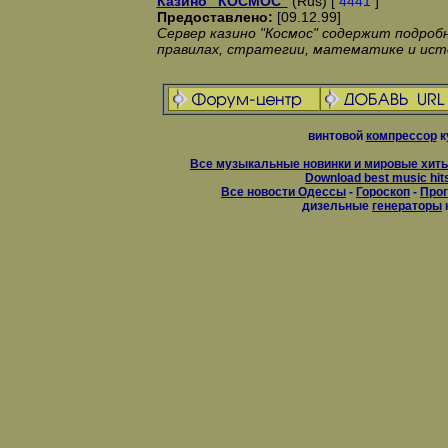
Казино "КОСМОС"
(Rus) [
4441
]
Предоставлено:
[09.12.99]
Сервер казино "Космос" содержит подро
правилах, стратегии, математике и исто
винтовой
компрессор
к
Все музыкальные новинки и мировые хиты
Download best music hit
Все новости Одессы
-
Гороскоп
-
Прог
дизельные
генераторы