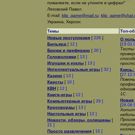
пожалеете, если не утоните в цифрах!"
Ляховский Павел.
E-mail:
klip_game@mail.ru
;
klip_game@chat.
Украина, Херсон.
Темы
Топ-о
Новые поступления
[
226
]
О поль
Бильярд
[
12 ]
[
19.01.
Тесты 
Бридж и преферанс
[
20 ]
провер
Головоломки
[
13 ]
способ
Игрушки и куклы
[
13 ]
просто
Интеллектуальные игры
[
32 ]
Князь:
[
27.12.
Казино
[
13 ]
Помочь
Квесты
[
10 ]
профе
КВН
[
12 ]
одноим
1С.
Книги-игры
[
12 ]
Новая 
Компьютерные игры
[
29 ]
[
28.08.
Кроссворды
[
13 ]
Хотит
Настольные игры
[
12 ]
неболь
Произв
Новости, обзоры, солюшены
[
покупа
21 ]
коллег
Просто развлечения
[
15 ]