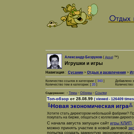
Александр Безруков
(
™)
Apsel
Игрушки и игры
Навигация
:
Сусанин
>
Отдых и развлечения
>
Иг
Количество ссылок в категории: [
343
]
Добавлено з
Количество тем в категории: [
20
]
Количество 
-
-
-
Темы
Обзоры
Ссылки
Содержание:
Топ-обзор
от 28.08.99
( viewed - 126409 times
╚Новая экономическая игра╩
Хотите стать директором небольшой фабрики? Пр
покупать на бирже, общаться с коллегами-директ
С начала августа запущен сайт
игры КЛИП
,
можно принять участие в новой деловой
эк
попытка создать замкнутую экономическую 