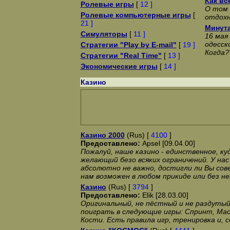
Как все
Ролевые игры
[
12 ]
О том 
Ролевые компьютерные игры
[
отдохн
21 ]
Минут
Симуляторы
[
11 ]
16 мая
одесск
Стратегии "Play by E-mail"
[
19 ]
Когда?
Стратегии "Real Time"
[
13 ]
Экономические игры
[
14 ]
Казино
Казино 2000
(Rus) [
4100
]
Предоставлено:
Apsel [09.04.00]
Пожалуй, наше казино - единственное, к
желающий безо всяких ограничений. У нас
абсолютно не важно, достигли ли Вы сов
нам возможен в любом прикиде или без не
Казино
(Rus) [
3794
]
Предоставлено:
Elik [28.03.00]
Оригинальный, не пёстный и не раздуты
поиграть в следующие игры: Спринт, Маст
Кости. Есть правила игр, тренировка и, с